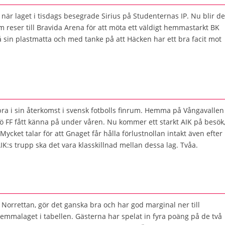
 när laget i tisdags besegrade Sirius på Studenternas IP. Nu blir de
m reser till Bravida Arena för att möta ett väldigt hemmastarkt BK
å sin plastmatta och med tanke på att Häcken har ett bra facit mot
bra i sin återkomst i svensk fotbolls finrum. Hemma på Vångavallen
 FF fått känna på under våren. Nu kommer ett starkt AIK på besök,
Mycket talar för att Gnaget får hålla förlustnollan intakt även efter
K:s trupp ska det vara klasskillnad mellan dessa lag. Tvåa.
orrettan, gör det ganska bra och har god marginal ner till
emmalaget i tabellen. Gästerna har spelat in fyra poäng på de två