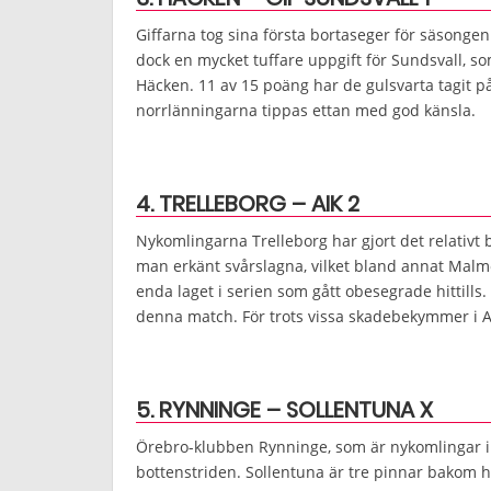
Giffarna tog sina första bortaseger för säsongen
dock en mycket tuffare uppgift för Sundsvall, so
Häcken. 11 av 15 poäng har de gulsvarta tagit p
norrlänningarna tippas ettan med god känsla.
4. TRELLEBORG – AIK 2
Nykomlingarna Trelleborg har gjort det relativt 
man erkänt svårslagna, vilket bland annat Malmö
enda laget i serien som gått obesegrade hittills. 
denna match. För trots vissa skadebekymmer i AI
5. RYNNINGE – SOLLENTUNA X
Örebro-klubben Rynninge, som är nykomlingar i N
bottenstriden. Sollentuna är tre pinnar bakom h