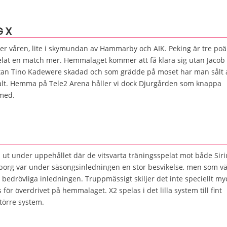
G X
der våren, lite i skymundan av Hammarby och AIK. Peking är tre po
 spelat en match mer. Hemmalaget kommer att få klara sig utan Jacob
tan Tino Kadewere skadad och som grädde på moset har man sålt 
malt. Hemma på Tele2 Arena håller vi dock Djurgården som knappa
 med.
a ut under uppehållet där de vitsvarta träningsspelat mot både Siri
fsborg var under säsongsinledningen en stor besvikelse, men som v
n bedrövliga inledningen. Truppmässigt skiljer det inte speciellt my
för överdrivet på hemmalaget. X2 spelas i det lilla system till fint
större system.