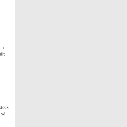
ch
llt
 dock
 så