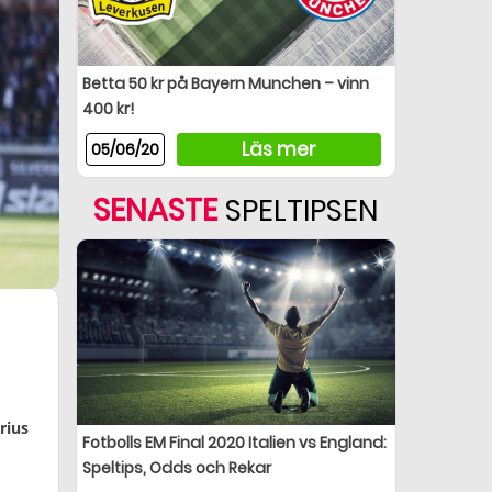
Betta 50 kr på Bayern Munchen – vinn
400 kr!
Läs mer
05/06/20
SENASTE
SPELTIPSEN
rius
Fotbolls EM Final 2020 Italien vs England:
Speltips, Odds och Rekar