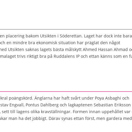
s en placering bakom Utsikten i Söderettan. Laget har dock inte bara
ch en mindre bra ekonomisk situation har präglat den något
t med Utsikten saknas lagets bästa målskytt Ahmed Hassan Ahmad o
aget trivs riktigt bra på Ruddalens IP och ettan känns som en fu
kral poängskörd. Änglarna har haft svårt under Poya Asbaghi och
 Gustav Engvall, Pontus Dahlberg och lagkaptenen Sebastian Eriksson
 sett till lagens olika kravställningar. Formen innan uppehållet var
kar man ha det jobbigt. Därav synas ettan först, men gardera med