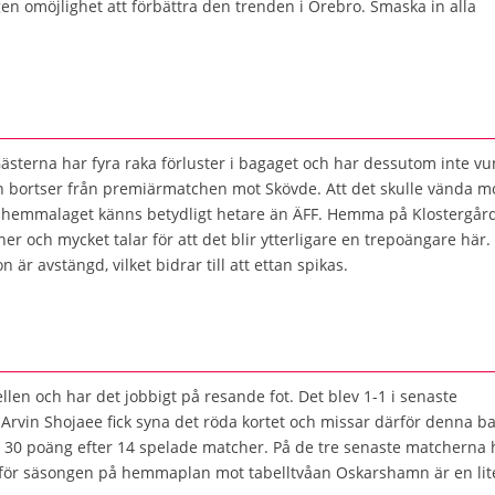
en omöjlighet att förbättra den trenden i Örebro. Smaska in alla
Gästerna har fyra raka förluster i bagaget och har dessutom inte vu
bortser från premiärmatchen mot Skövde. Att det skulle vända m
då hemmalaget känns betydligt hetare än ÄFF. Hemma på Klostergår
er och mycket talar för att det blir ytterligare en trepoängare här.
r avstängd, vilket bidrar till att ettan spikas.
len och har det jobbigt på resande fot. Det blev 1-1 i senaste
vin Shojaee fick syna det röda kortet och missar därför denna bat
 30 poäng efter 14 spelade matcher. På de tre senaste matcherna 
et för säsongen på hemmaplan mot tabelltvåan Oskarshamn är en li