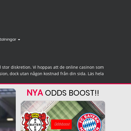
talningar
 stor diskretion. Vi hoppas att de online casinon som
vision, dock utan någon kostnad från din sida. Läs hela
NYA
ODDS BOOST!!