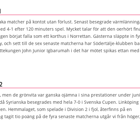
1
 raka matcher på kontot utan förlust. Senast besegrade värmlännin
d 4-1 efter 120 minuters spel. Mycket talar för att den oerhört fin
gen börjat falla som ett korthus i Norrettan. Gästerna släppte in fy
y, och sett till de sex senaste matcherna har Södertälje-klubben ba
yttekungen John Junior Igbarumah i det här mötet spikas ettan med
2
, men de grönvita var ganska ojämna i sina prestationer under jun
, då Syrianska besegrades med hela 7-0 i Svenska Cupen. Linköping 
en. Hemmalaget, som spelade i Division 2 i fjol, återfinns på en
g tagit tio poäng på de fyra senaste matcherna utgår vi från höger