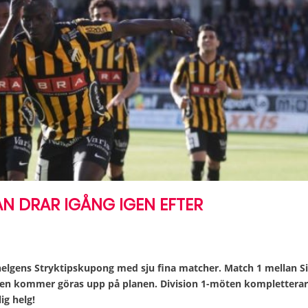
AN DRAR IGÅNG IGEN EFTER
r helgens Stryktipskupong med sju fina matcher. Match 1 mellan Si
en kommer göras upp på planen. Division 1-möten kompletterar
ig helg!