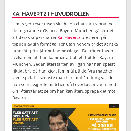
KAI HAVERTZ I HUVUDROLLEN
Om Bayer Leverkusen ska ha en chans att vinna mot
de regerande mästarna Bayern Munchen gäller det
att deras superstjärna
Kai Havertz
presterar på
toppen av sin förmåga. För utan honom är det ganska
tunnsått på stjärnor i hemmalaget. Det råder ingen
tvekan om att han kommer att bli ett hot för Bayern
Munchen. Sedan återstarten av ligan har han spelat
riktigt bra då han gjort fem mål på de fyra matcher
laget spelat. I senaste matchen mot Freiburg var det
han som avgjorde matchen då Leverkusen vann med
0-1. Återstår att se om han kan återupprepa det mot
Bayern.