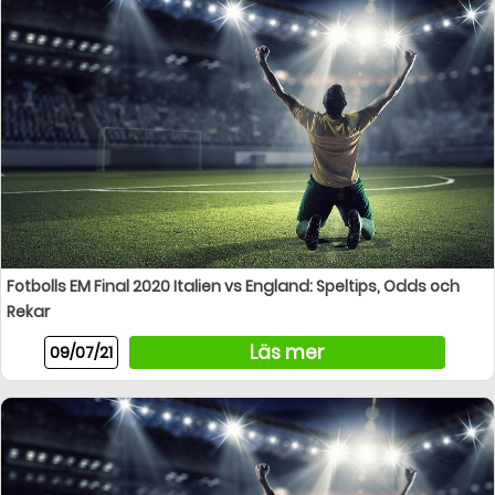
Fotbolls EM Final 2020 Italien vs England: Speltips, Odds och
Rekar
Läs mer
09/07/21