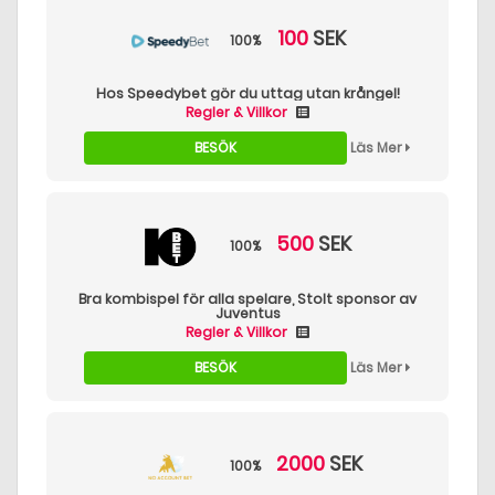
100
SEK
100%
Hos Speedybet gör du uttag utan krångel!
Regler & Villkor
Läs Mer
BESÖK
500
SEK
100%
Bra kombispel för alla spelare, Stolt sponsor av
Juventus
Regler & Villkor
Läs Mer
BESÖK
2000
SEK
100%