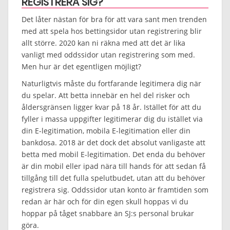
REGISTRERA SIG?
Det låter nästan för bra för att vara sant men trenden
med att spela hos bettingsidor utan registrering blir
allt större. 2020 kan ni räkna med att det är lika
vanligt med oddssidor utan registrering som med.
Men hur är det egentligen möjligt?
Naturligtvis måste du fortfarande legitimera dig när
du spelar. Att betta innebär en hel del risker och
åldersgränsen ligger kvar på 18 år. Istället för att du
fyller i massa uppgifter legitimerar dig du istället via
din E-legitimation, mobila E-legitimation eller din
bankdosa. 2018 är det dock det absolut vanligaste att
betta med mobil E-legitimation. Det enda du behöver
är din mobil eller ipad nära till hands för att sedan få
tillgång till det fulla spelutbudet, utan att du behöver
registrera sig. Oddssidor utan konto är framtiden som
redan är här och för din egen skull hoppas vi du
hoppar på tåget snabbare än SJ:s personal brukar
göra.