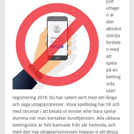
Just
uttage
n är
den
absolut
största
fördele
n med
att
spela
på en
betting
sida
utan
registrering 2018. Du har säkert varit med om långa
och sega uttagsprocesser. Vissa spelbolag har till och
med struntat i att betala ut vinster eller bara spelar
dumma när man kontaktar kundtjänsten. Alla sådana
bettingsidor är helt bannade från vår hemsida, och
med den nya uttagsprocesessen hoppas vi att dessa