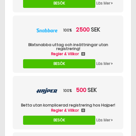
Läs Mer
BESÖK
2500
SEK
100%
Blixtsnabba uttag och insättningar utan
registrering!
Regler & Villkor
Läs Mer
BESÖK
500
SEK
100%
Betta utan komplicerad registrering hos Hajper!
Regler & Villkor
Läs Mer
BESÖK