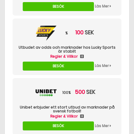
Läs Mer
BESÖK
100
SEK
%
Utbudet av odds och marknader hos Lucky Sports
är stabilt
Regler & Villkor
Läs Mer
BESÖK
500
SEK
100%
Unibet erbjuder ett stort utbud av marknader på
svensk fotboll!
Regler & Villkor
Läs Mer
BESÖK