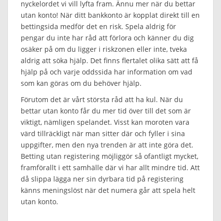
nyckelordet vi vill lyfta fram. Ännu mer när du bettar
utan konto! När ditt bankkonto är kopplat direkt till en
bettingsida medför det en risk. Spela aldrig för
pengar du inte har råd att förlora och känner du dig
osäker på om du ligger i riskzonen eller inte, tveka
aldrig att söka hjälp. Det finns flertalet olika sätt att få
hjälp på och varje oddssida har information om vad
som kan göras om du behöver hjälp.
Förutom det är vårt största råd att ha kul. När du
bettar utan konto får du mer tid över till det som är
viktigt, nämligen spelandet. Visst kan moroten vara
värd tillräckligt när man sitter där och fyller i sina
uppgifter, men den nya trenden är att inte göra det.
Betting utan registering möjliggör så ofantligt mycket,
framförallt i ett samhälle där vi har allt mindre tid. Att
då slippa lägga ner sin dyrbara tid på registering
känns meningslöst när det numera går att spela helt
utan konto.