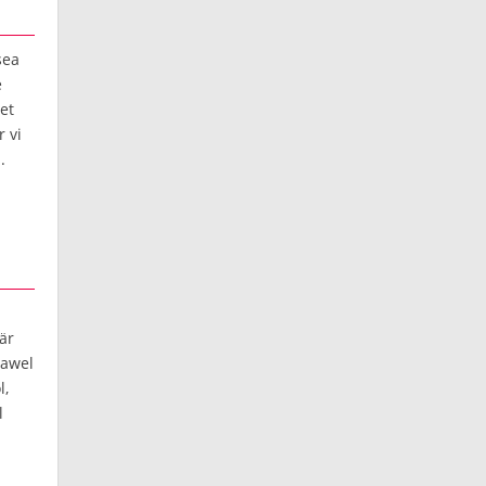
sea
e
et
 vi
.
där
Pawel
l,
l