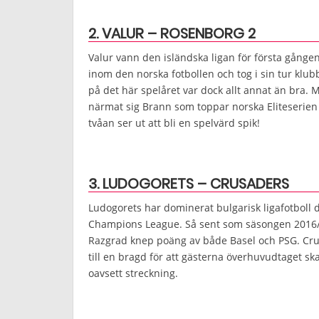
2. VALUR – ROSENBORG 2
Valur vann den isländska ligan för första gånge
inom den norska fotbollen och tog i sin tur klub
på det här spelåret var dock allt annat än bra.
närmat sig Brann som toppar norska Eliteserien i
tvåan ser ut att bli en spelvärd spik!
3. LUDOGORETS – CRUSADERS
Ludogorets har dominerat bulgarisk ligafotboll 
Champions League. Så sent som säsongen 2016/201
Razgrad knep poäng av både Basel och PSG. Crus
till en bragd för att gästerna överhuvudtaget s
oavsett streckning.