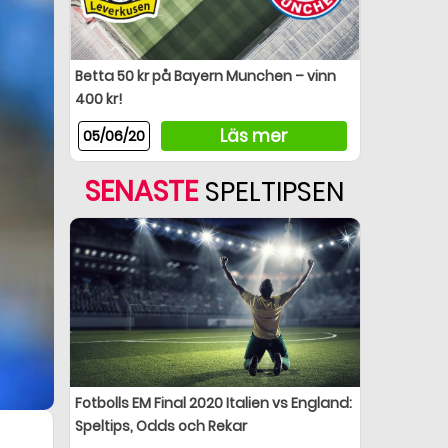
Betta 50 kr på Bayern Munchen – vinn
400 kr!
Läs mer
05/06/20
SENASTE
SPELTIPSEN
Fotbolls EM Final 2020 Italien vs England:
Speltips, Odds och Rekar