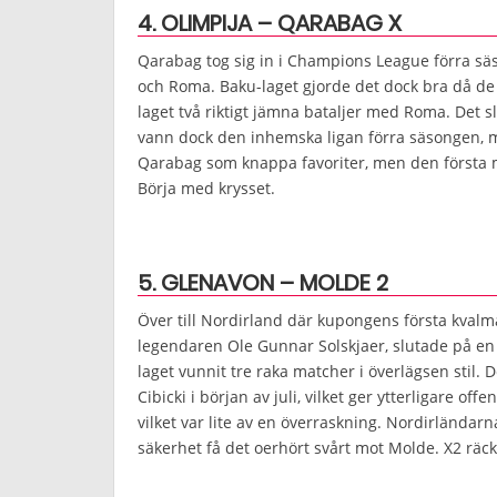
4. OLIMPIJA – QARABAG X
Qarabag tog sig in i Champions League förra sä
och Roma. Baku-laget gjorde det dock bra då d
laget två riktigt jämna bataljer med Roma. Det sl
vann dock den inhemska ligan förra säsongen, me
Qarabag som knappa favoriter, men den första 
Börja med krysset.
5. GLENAVON – MOLDE 2
Över till Nordirland där kupongens första kvalm
legendaren Ole Gunnar Solskjaer, slutade på en and
laget vunnit tre raka matcher i överlägsen stil.
Cibicki i början av juli, vilket ger ytterligare of
vilket var lite av en överraskning. Nordirländarn
säkerhet få det oerhört svårt mot Molde. X2 räck