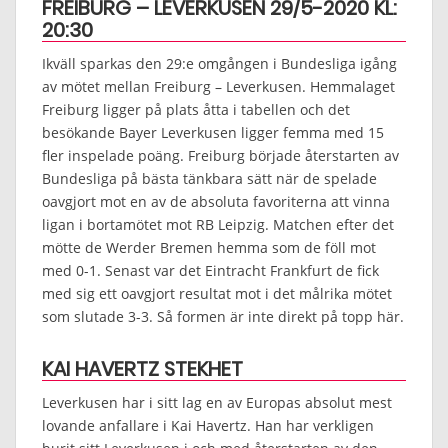
FREIBURG – LEVERKUSEN 29/5-2020 KL:
20:30
Ikväll sparkas den 29:e omgången i Bundesliga igång
av mötet mellan Freiburg – Leverkusen. Hemmalaget
Freiburg ligger på plats åtta i tabellen och det
besökande Bayer Leverkusen ligger femma med 15
fler inspelade poäng. Freiburg började återstarten av
Bundesliga på bästa tänkbara sätt när de spelade
oavgjort mot en av de absoluta favoriterna att vinna
ligan i bortamötet mot RB Leipzig. Matchen efter det
mötte de Werder Bremen hemma som de föll mot
med 0-1. Senast var det Eintracht Frankfurt de fick
med sig ett oavgjort resultat mot i det målrika mötet
som slutade 3-3. Så formen är inte direkt på topp här.
KAI HAVERTZ STEKHET
Leverkusen har i sitt lag en av Europas absolut mest
lovande anfallare i Kai Havertz. Han har verkligen