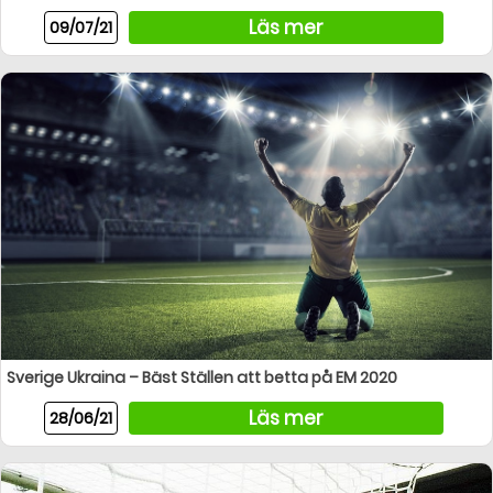
Läs mer
09/07/21
Sverige Ukraina – Bäst Ställen att betta på EM 2020
Läs mer
28/06/21