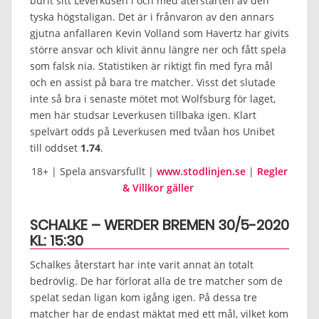
burit sitt Leverkusen i och med återstarten av den
tyska högstaligan. Det är i frånvaron av den annars
gjutna anfallaren Kevin Volland som Havertz har givits
större ansvar och klivit ännu längre ner och fått spela
som falsk nia. Statistiken är riktigt fin med fyra mål
och en assist på bara tre matcher. Visst det slutade
inte så bra i senaste mötet mot Wolfsburg för laget,
men här studsar Leverkusen tillbaka igen. Klart
spelvärt odds på Leverkusen med tvåan hos Unibet
till oddset
1.74
.
18+ | Spela ansvarsfullt |
www.stodlinjen.se
|
Regler
& Villkor gäller
SCHALKE – WERDER BREMEN 30/5-2020
KL: 15:30
Schalkes återstart har inte varit annat än totalt
bedrövlig. De har förlorat alla de tre matcher som de
spelat sedan ligan kom igång igen. På dessa tre
matcher har de endast mäktat med ett mål, vilket kom