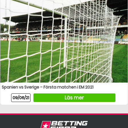
Spanien vs Sverige – Första matchen i EM 2021
Läs mer
09/06/21