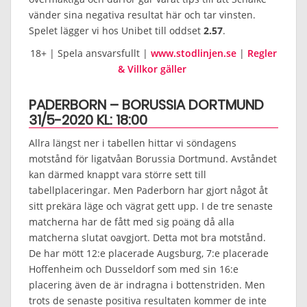
vänder sina negativa resultat här och tar vinsten.
Spelet lägger vi hos Unibet till oddset
2.57
.
18+ | Spela ansvarsfullt |
www.stodlinjen.se
|
Regler
& Villkor gäller
PADERBORN – BORUSSIA DORTMUND
31/5-2020 KL: 18:00
Allra längst ner i tabellen hittar vi söndagens
motstånd för ligatvåan Borussia Dortmund. Avståndet
kan därmed knappt vara större sett till
tabellplaceringar. Men Paderborn har gjort något åt
sitt prekära läge och vägrat gett upp. I de tre senaste
matcherna har de fått med sig poäng då alla
matcherna slutat oavgjort. Detta mot bra motstånd.
De har mött 12:e placerade Augsburg, 7:e placerade
Hoffenheim och Dusseldorf som med sin 16:e
placering även de är indragna i bottenstriden. Men
trots de senaste positiva resultaten kommer de inte