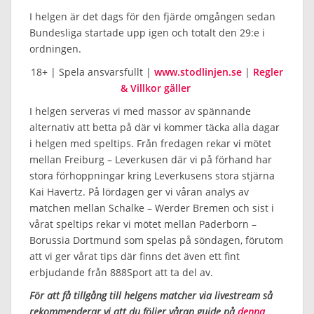
I helgen är det dags för den fjärde omgången sedan
Bundesliga startade upp igen och totalt den 29:e i
ordningen.
18+ | Spela ansvarsfullt |
www.stodlinjen.se
|
Regler
& Villkor gäller
I helgen serveras vi med massor av spännande
alternativ att betta på där vi kommer täcka alla dagar
i helgen med speltips. Från fredagen rekar vi mötet
mellan Freiburg – Leverkusen där vi på förhand har
stora förhoppningar kring Leverkusens stora stjärna
Kai Havertz. På lördagen ger vi våran analys av
matchen mellan Schalke – Werder Bremen och sist i
vårat speltips rekar vi mötet mellan Paderborn –
Borussia Dortmund som spelas på söndagen, förutom
att vi ger vårat tips där finns det även ett fint
erbjudande från 888Sport att ta del av.
För att få tillgång till helgens matcher via livestream så
rekommenderar vi att du följer våran guide på
denna