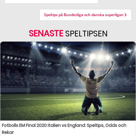
Speltips på Bundesliga och danska superligan
SENASTE
SPELTIPSEN
Fotbolls EM Final 2020 Italien vs England: Speltips, Odds och
Rekar