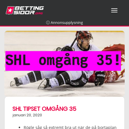
T
O
G
ⓘ Annonsupplysning
G
L
E
N
A
V
I
G
A
T
I
O
N
SHL TIPSET OMGÅNG 35
januari 20, 2020
Rögle såg så extremt bra ut när de på bortaplan