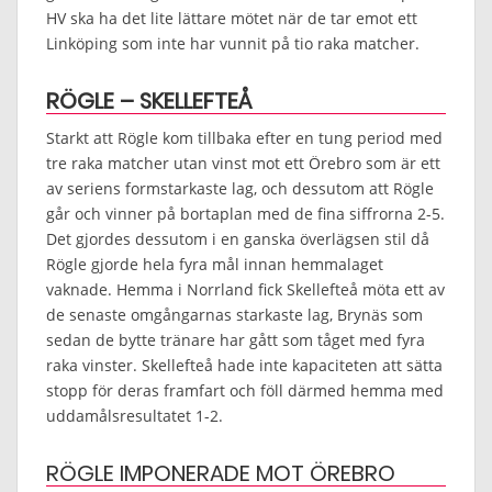
HV ska ha det lite lättare mötet när de tar emot ett
Linköping som inte har vunnit på tio raka matcher.
RÖGLE – SKELLEFTEÅ
Starkt att Rögle kom tillbaka efter en tung period med
tre raka matcher utan vinst mot ett Örebro som är ett
av seriens formstarkaste lag, och dessutom att Rögle
går och vinner på bortaplan med de fina siffrorna 2-5.
Det gjordes dessutom i en ganska överlägsen stil då
Rögle gjorde hela fyra mål innan hemmalaget
vaknade. Hemma i Norrland fick Skellefteå möta ett av
de senaste omgångarnas starkaste lag, Brynäs som
sedan de bytte tränare har gått som tåget med fyra
raka vinster. Skellefteå hade inte kapaciteten att sätta
stopp för deras framfart och föll därmed hemma med
uddamålsresultatet 1-2.
RÖGLE IMPONERADE MOT ÖREBRO