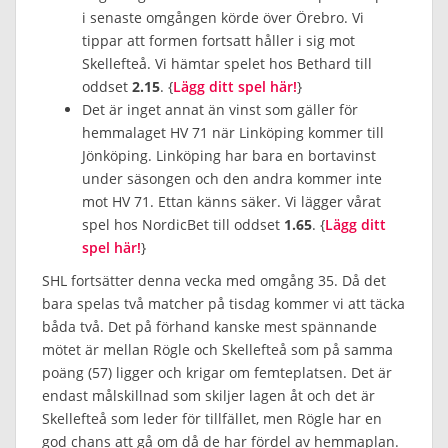
i senaste omgången körde över Örebro. Vi
tippar att formen fortsatt håller i sig mot
Skellefteå. Vi hämtar spelet hos Bethard till
oddset
2.15
. {
Lägg ditt spel här!
}
Det är inget annat än vinst som gäller för
hemmalaget HV 71 när Linköping kommer till
Jönköping. Linköping har bara en bortavinst
under säsongen och den andra kommer inte
mot HV 71. Ettan känns säker. Vi lägger vårat
spel hos NordicBet till oddset
1.65
. {
Lägg ditt
spel här!
}
SHL fortsätter denna vecka med omgång 35. Då det
bara spelas två matcher på tisdag kommer vi att täcka
båda två. Det på förhand kanske mest spännande
mötet är mellan Rögle och Skellefteå som på samma
poäng (57) ligger och krigar om femteplatsen. Det är
endast målskillnad som skiljer lagen åt och det är
Skellefteå som leder för tillfället, men Rögle har en
god chans att gå om då de har fördel av hemmaplan.