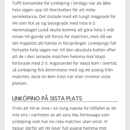
Tufft bortamöte för Linköping i lördags när de åkte
hela vägen upp till Norrbotten för att möta
serieledarna. Det slutade med ett tungt magplask för
HV som fick se sig besegrade med hela 6-3.
Hemmalaget Luleå skulle komma att göra hela 5 mål
innan HV gjorde sitt första för matchen, men då var
det hopplöst att hämta in försprånget. Linköpings fall
fortsatte hela vägen ner till den absoluta botten efter
att de i den senaste matchen hemma mot Växjö
förlorade med 2-3. Avgörandet för Växjö kom i övertid,
så Linköping fick åtminstone med sig ett poäng från
matchen, dock en klen tröst när man innehar sista
platsen.
LINKÖPING PÅ SISTA PLATS
Trots att HV är inne i en tung svacka för tillfället är de
inte ens i närheten av att vara lika formsvaga som
Linköping som har tio raka matcher utan vinst. Vi
tippar därför att HV löser full poäng hemma mot