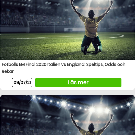
Fotbolls EM Final 2020 Italien vs England: Speltips, Odds och
Rekar
Läs mer
09/07/21