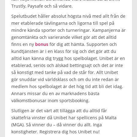
Trustly, Paysafe och så vidare.
Spelutbudet håller absolut högsta nivå med allt från de
mer etablerade tävlingarna och ligorna till spel på
mindre kända sporter och turneringar. Kampanjerna är
genomtänkta och varierande vilket gör att det alltid
finns en ny
bonus
för dig att hämta. Supporten och
kundtjänsten är i en klass för sig och det gör att du
alltid kan känna dig trygg hos spelbolaget. Unibet är en
etablerad, seriös och älskad bettingsajt och det är inte
så konstigt med tanke på vad de står för. Allt Unibet
gör snuddar vid världsklass och om du inte redan är
medlem hos spelbolaget är det hög tid att bli det idag.
Annars missar du en av marknadens bästa
välkomstbonusar inom sportsbooking.
Slutligen är det värt att tillägga att du alltid får
skattefria vinster då Unibet har spellicens på Malta
(MGA). Så vinner du – då vinner du allt. Inga
konstigheter. Registrera dig hos Unibet nu!