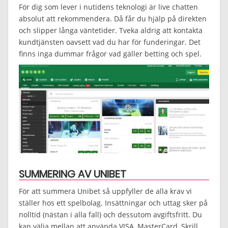
För dig som lever i nutidens teknologi är live chatten
absolut att rekommendera. Då får du hjälp på direkten
och slipper långa väntetider. Tveka aldrig att kontakta
kundtjänsten oavsett vad du har för funderingar. Det
finns inga dummar frågor vad gäller betting och spel.
SUMMERING AV UNIBET
För att summera Unibet så uppfyller de alla krav vi
ställer hos ett spelbolag. Insättningar och uttag sker på
nolltid (nästan i alla fall) och dessutom avgiftsfritt. Du
kan välja mellan att använda VISA, MasterCard, Skrill,