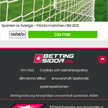
Spanien vs Sverige – Första matchen i EM 2021
Läs mer
09/06/21
Om Oss
Cookies och sekretesspolicy
Allmänna Villkor
Ansvarsfullt Spelande
spelinspektionen
Bettingsidor.org förespråkar ansvarsfullt spelande. Håller
spelandet på att gå överstyr?
På bettingsidor.org använder vi