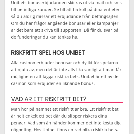
Unibets bonuserbjudanden skickas ut via mail och sms
till befintliga kunder. Se till att ha koll på dina enheter
så du aldrig missar ett erbjudande från bettingsajten.
Om du har frågor angående bonusar eller kampanjer
är det bara att skriva till supporten. Då får du svar på
de funderingar du kan tänkas ha.
RISKFRITT SPEL HOS UNIBET
Alla casinon erbjuder bonusar och dylikt för spelarna
att njuta av, men det är inte alls lika vanligt att man får
möjligheten att lägga riskfria bets. Unibet är ett av de
casinon som erbjuder en liknande bonus.
VAD ÄR ETT RISKFRITT BET?
Man hör på namnet att riskfritt är bra. Ett riskfritt bet
är helt enkelt ett bet där du slipper riskera dina
pengar. Vad som än händer kommer det inte kosta dig
någonting. Hos Unibet finns en rad olika riskfria bets-