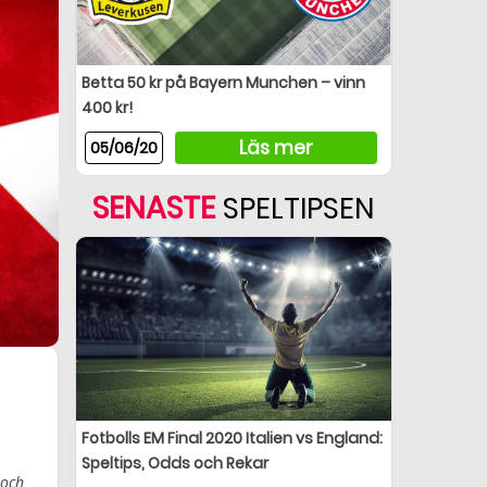
Betta 50 kr på Bayern Munchen – vinn
400 kr!
Läs mer
05/06/20
SENASTE
SPELTIPSEN
Fotbolls EM Final 2020 Italien vs England:
Speltips, Odds och Rekar
 och