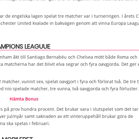
de engelska lagen spelat tre matcher var i turneringen. I årets C
anchester United kvalade in bakvägen genom att vinna Europa Leag
AMPIONS LEAGUUE
tenham åkt till Santiago Bernabéu och Chelsea mött både Roma och
ta matcherna har det blivit elva segrar och fyra oavgjorda. Det ger 
.
atcher, vunnit sex, spelat oavgjort i fyra och förlorat två. De tre 
med nio spelade matcher, tre vunna, två oavgjorda och fyra förluster.
Hämta Bonus
ls på prov hundra procent. Det brukar vara i slutspelet som det tar
ver jul/nyår samt saknaden av ett vinteruppehåll brukar göra de
a ska spelas i februari.