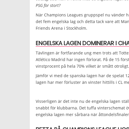
PSG för stort?
När Champions Leagues gruppspel nu vänder har 
det fem engelska lag och detta tack vare att M
Friends Arena i Stockholm.
ENGELSKA LAGEN DOMINERAR I CH
Tävlingen är fortfarande ung men trots att Tot
Atlético Madrid har ingen förlorat. På de 15 förs
vinstprocent på hela 70% vilket är smått otroligt
Jämför vi med de spanska lagen har de spelat 12 m
lagen har mer förluster än vinster hittills i CL 
Visserligen är det inte nu de engelska lagen stäl
snabbt för klubbarna. Det tuffa vinterschemat ö
engelska lagen mer sårbara när åttondelsfinalern