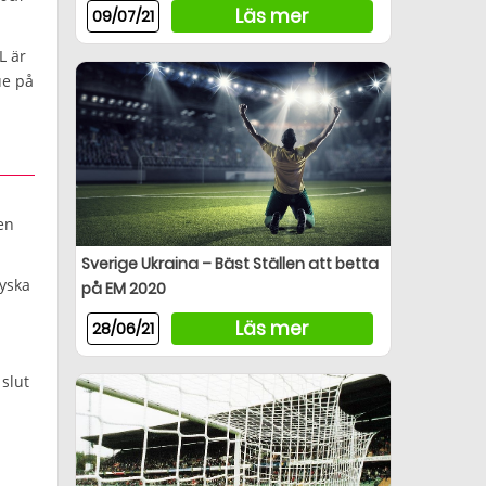
Läs mer
09/07/21
L är
ue på
en
Sverige Ukraina – Bäst Ställen att betta
tyska
på EM 2020
Läs mer
28/06/21
 slut