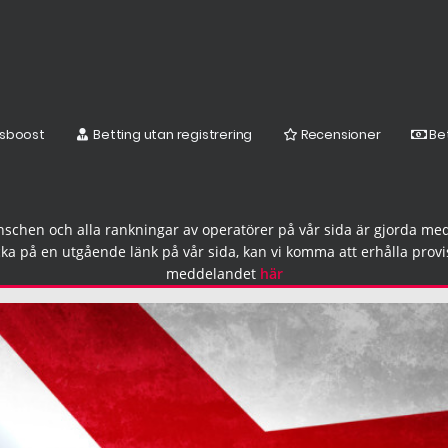
sboost
Betting utan registrering
Recensioner
Be
schen och alla rankningar av operatörer på vår sida är gjorda med
klicka på en utgående länk på vår sida, kan vi komma att erhålla pro
meddelandet
här