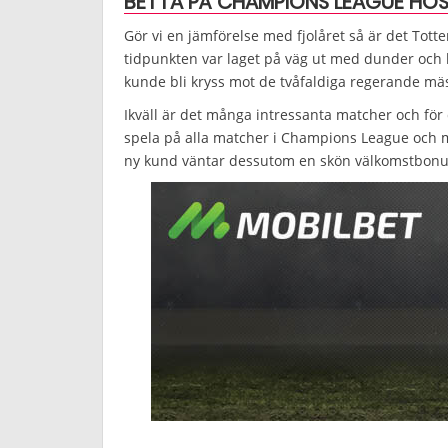
BETTA PÅ CHAMPIONS LEAGUE HOS
Gör vi en jämförelse med fjolåret så är det Totte
tidpunkten var laget på väg ut med dunder och 
kunde bli kryss mot de tvåfaldiga regerande mäs
Ikväll är det många intressanta matcher och för d
spela på alla matcher i Champions League och m
ny kund väntar dessutom en skön välkomstbonu