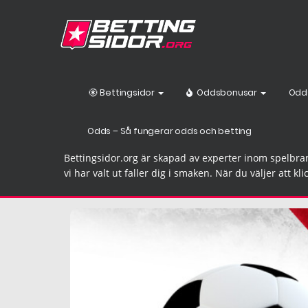
Bettingsidor
Oddsbonusar
Odd
Odds – Så fungerar odds och betting
Bettingsidor.org är skapad av experter inom spelbran
vi har valt ut faller dig i smaken. När du väljer att 