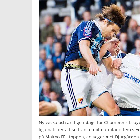
Ny vecka och äntligen dags för Champions Leagu
ligamatcher att se fram emot däribland fem styc
på Malmö FF i toppen, en seger mot Djurgården ikv