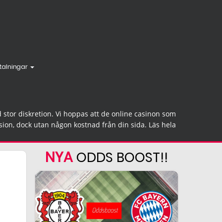
talningar
 stor diskretion. Vi hoppas att de online casinon som
vision, dock utan någon kostnad från din sida. Läs hela
NYA
ODDS BOOST!!