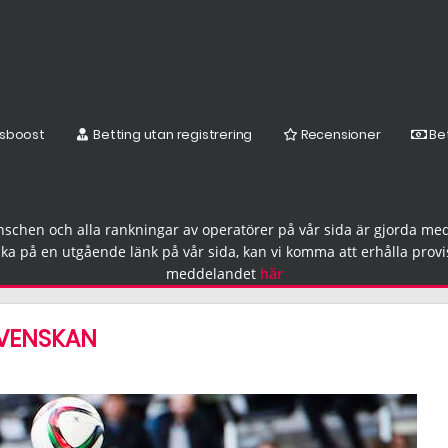
sboost
Betting utan registrering
Recensioner
Be
schen och alla rankningar av operatörer på vår sida är gjorda med
klicka på en utgående länk på vår sida, kan vi komma att erhålla pro
meddelandet
här
SVENSKAN