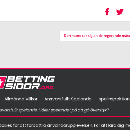
Dortmund tar sig an de regerande mäs
Allmänna Villkor
Ansvarsfullt Spelande
spelinspektio
svarsfullt spelande. Håller spelandet på att gå överstyr?
finns hjälp att få.
ookies för att förbättra användarupplevelsen. För att lära dig 