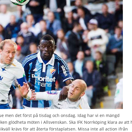
e men det först på tisdag och onsdag. Idag har vi en mängd
ken glödheta möten i Allsvenskan. Ska IFK Norrköping klara av att 
äll krävs för att återta förstaplatsen. Missa inte all action ifrån