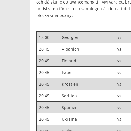
och då skulle ett avancemang till VM vara ett br
undvika en förlust och sanningen är den att det
plocka sina poäng.
18.00
Georgien
vs
20.45
Albanien
vs
20.45
Finland
vs
20.45
Israel
vs
20.45
Kroatien
vs
20.45
Serbien
vs
20.45
Spanien
vs
20.45
Ukraina
vs
20.45
Wales
vs