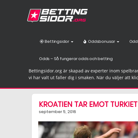
Bettingsidor
Oddsbonusar
Odd
Odds – Så fungerar odds och betting
Bettingsidor.org är skapad av experter inom spelbran
vi har valt ut faller dig i smaken. När du väljer att 
KROATIEN TAR EMOT TURKIET
september 5, 2016