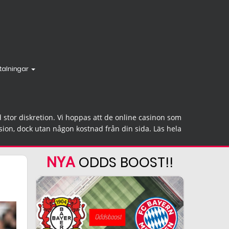
talningar
 stor diskretion. Vi hoppas att de online casinon som
vision, dock utan någon kostnad från din sida. Läs hela
NYA
ODDS BOOST!!