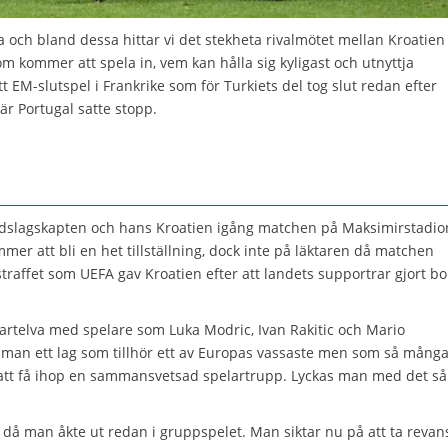
och bland dessa hittar vi det stekheta rivalmötet mellan Kroatien
 kommer att spela in, vem kan hålla sig kyligast och utnyttja
EM-slutspel i Frankrike som för Turkiets del tog slut redan efter
där Portugal satte stopp.
ndslagskapten och hans Kroatien igång matchen på Maksimirstadion
mer att bli en het tillställning, dock inte på läktaren då matchen
straffet som UEFA gav Kroatien efter att landets supportrar gjort bo
artelva med spelare som Luka Modric, Ivan Rakitic och Mario
man ett lag som tillhör ett av Europas vassaste men som så mång
 i att få ihop en sammansvetsad spelartrupp. Lyckas man med det så
 då man åkte ut redan i gruppspelet. Man siktar nu på att ta revan