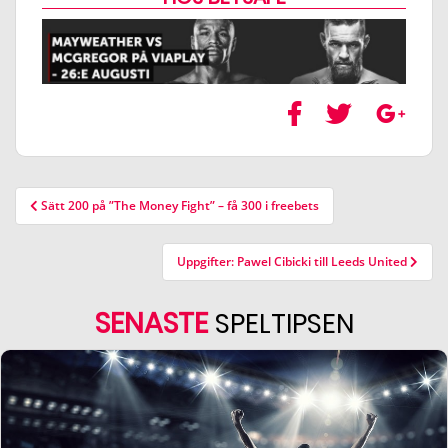
Sätt 200 på ”The Money Fight” – få 300 i freebets
Uppgifter: Pawel Cibicki till Leeds United
SENASTE
SPELTIPSEN