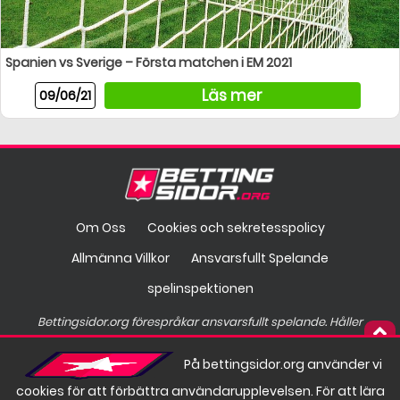
Spanien vs Sverige – Första matchen i EM 2021
Läs mer
09/06/21
Om Oss
Cookies och sekretesspolicy
Allmänna Villkor
Ansvarsfullt Spelande
spelinspektionen
Bettingsidor.org förespråkar ansvarsfullt spelande. Håller
spelandet på att gå överstyr?
På bettingsidor.org använder vi
Hos
finns hjälp att få.
cookies för att förbättra användarupplevelsen. För att lära