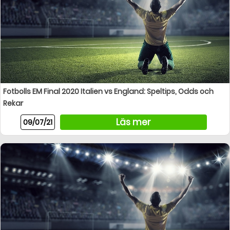
Fotbolls EM Final 2020 Italien vs England: Speltips, Odds och
Rekar
Läs mer
09/07/21