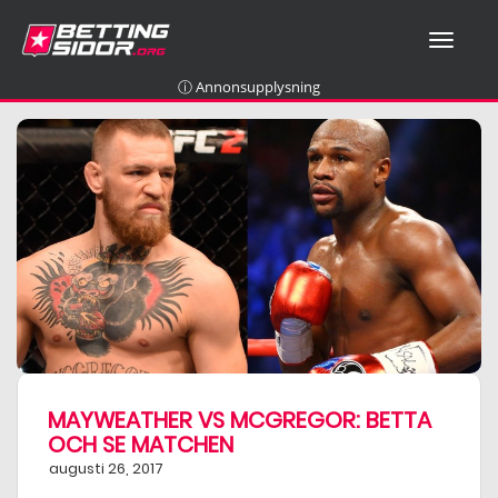
T
O
G
ⓘ Annonsupplysning
G
L
E
N
A
V
I
G
A
T
I
O
N
MAYWEATHER VS MCGREGOR: BETTA
OCH SE MATCHEN
augusti 26, 2017