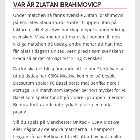
VAR ÄR ZLATAN IBRAHIMOVIC?
Under matchen så fanns svenske Zlatan Ibrahimovic
på Emirates Stadium, dock inte i truppen utan på
läktaren, vilket givetvis har skapat spekulationer kring
svensken. Vissa menar att man vilat honom till den
viktiga matchen på tisdag, andra menar att han inte
får plats i dagens united. Men precis som svenskens
skada så är det otroligt tyst kring svensken.
Därför ska det bli spännande att se hur Startelvan ser
ut på tisdag när CSKA Moskva kommer på besök.
Dessutom spelar FC Basel borta mot Benfica nere i
Portugal. En match som Betyder oerhört mycket för FC
Basel som spelar för att gå vidare i gruppen, medans
Benfica fortfarande inte lyckats plocka en enda
poäng.
Vill du spela på Manchester United – CSKA Moskva
eller någon av de andra matcherna i Champions
League så har Betfinal ett brett utbud av odds i alla