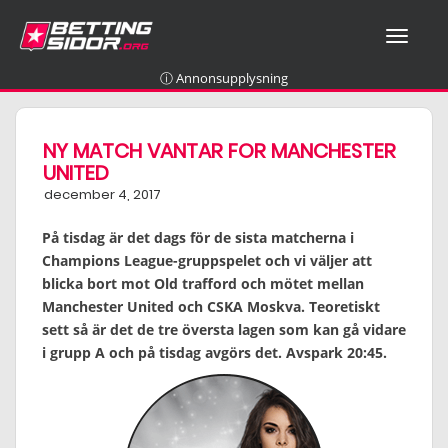
T
O
G
ⓘ Annonsupplysning
G
L
E
NY MATCH VANTAR FOR MANCHESTER
N
UNITED
A
december 4, 2017
V
I
På tisdag är det dags för de sista matcherna i
G
A
Champions League-gruppspelet och vi väljer att
T
blicka bort mot Old trafford och mötet mellan
I
Manchester United och CSKA Moskva. Teoretiskt
O
sett så är det de tre översta lagen som kan gå vidare
N
i grupp A och på tisdag avgörs det.
Avspark 20:45.