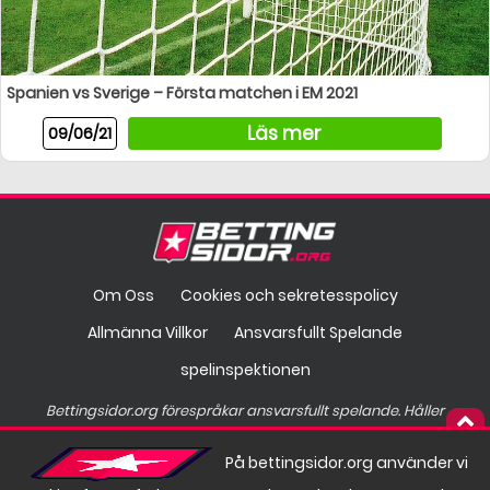
Spanien vs Sverige – Första matchen i EM 2021
Läs mer
09/06/21
Om Oss
Cookies och sekretesspolicy
Allmänna Villkor
Ansvarsfullt Spelande
spelinspektionen
Bettingsidor.org förespråkar ansvarsfullt spelande. Håller
spelandet på att gå överstyr?
På bettingsidor.org använder vi
Hos
finns hjälp att få.