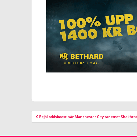
Rejäl oddsboost när Manchester City tar emot Shakhta