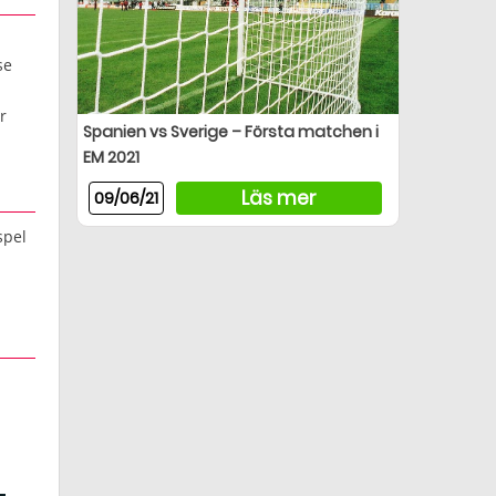
se
r
Spanien vs Sverige – Första matchen i
EM 2021
Läs mer
09/06/21
spel