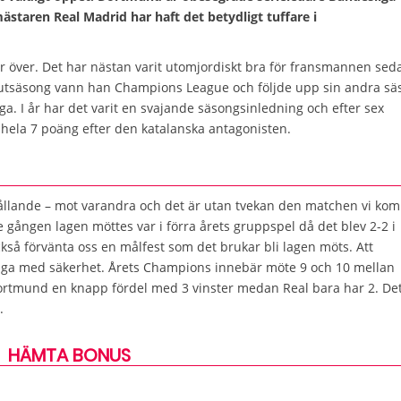
aren Real Madrid har haft det betydligt tuffare i
 över. Det har nästan varit utomjordiskt bra för fransmannen sed
debutsäsong vann han Champions League och följde upp sin andra s
ga. I år har det varit en svajande säsongsinledning och efter sex
 hela 7 poäng efter den katalanska antagonisten.
rhållande – mot varandra och det är utan tvekan den matchen vi ko
e gången lagen möttes var i förra årets gruppspel då det blev 2-2 i
kså förvänta oss en målfest som det brukar bli lagen möts. Att
äga med säkerhet. Årets Champions innebär möte 9 och 10 mellan
Dortmund en knapp fördel med 3 vinster medan Real bara har 2. De
.
HÄMTA BONUS