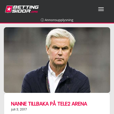
T
O
G
ⓘ Annonsupplysning
G
L
E
N
A
V
I
G
A
T
I
O
N
NANNE TILLBAKA PÅ TELE2 ARENA
juli 3, 2017