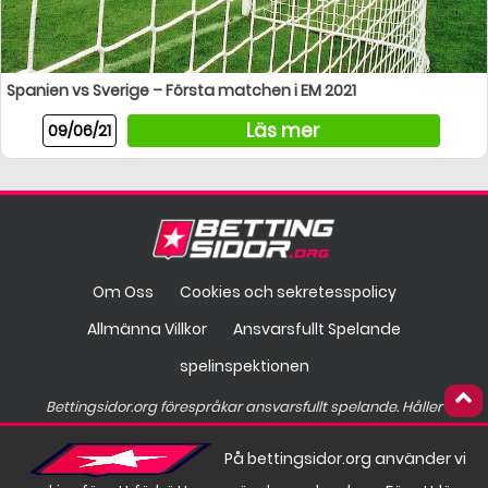
Spanien vs Sverige – Första matchen i EM 2021
Läs mer
09/06/21
Om Oss
Cookies och sekretesspolicy
Allmänna Villkor
Ansvarsfullt Spelande
spelinspektionen
Bettingsidor.org förespråkar ansvarsfullt spelande. Håller
spelandet på att gå överstyr?
På bettingsidor.org använder vi
Hos
finns hjälp att få.