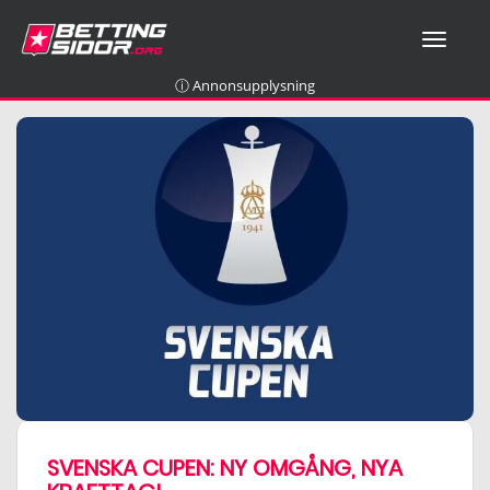
T
O
G
ⓘ Annonsupplysning
G
L
E
N
A
V
I
G
A
T
I
O
N
SVENSKA CUPEN: NY OMGÅNG, NYA