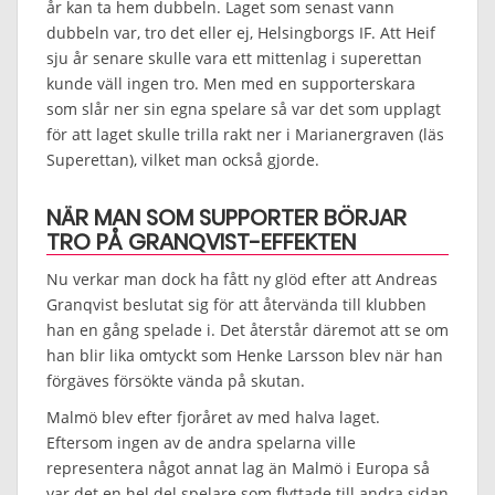
år kan ta hem dubbeln. Laget som senast vann
dubbeln var, tro det eller ej, Helsingborgs IF. Att Heif
sju år senare skulle vara ett mittenlag i superettan
kunde väll ingen tro. Men med en supporterskara
som slår ner sin egna spelare så var det som upplagt
för att laget skulle trilla rakt ner i Marianergraven (läs
Superettan), vilket man också gjorde.
NÄR MAN SOM SUPPORTER BÖRJAR
TRO PÅ GRANQVIST-EFFEKTEN
Nu verkar man dock ha fått ny glöd efter att Andreas
Granqvist beslutat sig för att återvända till klubben
han en gång spelade i. Det återstår däremot att se om
han blir lika omtyckt som Henke Larsson blev när han
förgäves försökte vända på skutan.
Malmö blev efter fjoråret av med halva laget.
Eftersom ingen av de andra spelarna ville
representera något annat lag än Malmö i Europa så
var det en hel del spelare som flyttade till andra sidan