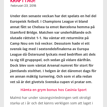
KRAFTTAG!
februari 23, 2018
Under den senaste veckan har det spelats en hel del
Europeisk fotboll. I Champions League vi bland
annat fått se Chelsea ta emot Barcelona hemma på
Stamford Bridge. Matchen var underhållande och
slutade rättvist 1-1. Nu väntar ett returmöte på
Camp Nou om två veckor. Dessutom hade vi ett
svensk-lag med i sextondelsfinalerna av Europa
League då Östersund lyckats med bedriften att dels
ta sig till gruppspel, och sedan gå vidare därifrån.
Dock blev som väntat Arsenal numret för stort för
Jämtlands stolthet. I helgen är det däremot dags för
en annan mäktig turnering. Och som vi alla redan
vet så är det givetvis Svenska cupen vi pratar om.
Hämta en grym bonus hos Casinia Sport
Malmö har under säsongsinledningen sett otroligt
starka ut i år och det känns verkligen som att laget i