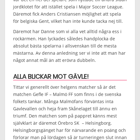
jordklotet för att istället spela i Major Soccer League.
Däremot fick Anders Cristiansen möjlighet att spela
för belgiska Gent, vilket han inte kunde tacka nej till.
Däremot har Danne som vi alla vet alltid några ess i
rockärmen. Han lyckades således handplocka de
absolut bästa spelarna i allsvenskan till de mesta
mästarna. Av denna anledning ser vi inte att man har
något annat mål än att erövra dubbeln.
ALLA BLICKAR MOT GÄVLE!
Tittar vi generellt över helgens matcher så är det
matchen Gefle IF – Malmö FF som finns i de svenska
folkets tankar. Många Malmöfans förväntas inta
Gavlevallen och heja fram Skånelaget till ännu en
triumf. Den matchen som på pappret känns mest
självklart är däremot Örebro SK – Helsingborg.
Helsingborgsgänget har för närvarande en poäng och
förlorar man på lördagen så är turneringen slut innan