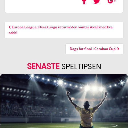
Europa League: Flera tunga returmöten väntar ikväll med bra
odds!
Dags för final i Carabao Cup!
SENASTE
SPELTIPSEN