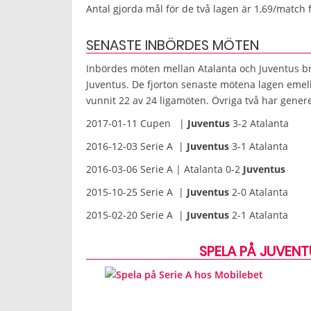
Antal gjorda mål för de två lagen är 1,69/match 
SENASTE INBÖRDES MÖTEN
Inbördes möten mellan Atalanta och Juventus bru
Juventus. De fjorton senaste mötena lagen emella
vunnit 22 av 24 ligamöten. Övriga två har genere
2017-01-11 Cupen |
Juventus
3-2 Atalanta
2016-12-03 Serie A |
Juventus
3-1 Atalanta
2016-03-06 Serie A | Atalanta 0-2
Juventus
2015-10-25 Serie A |
Juventus
2-0 Atalanta
2015-02-20 Serie A |
Juventus
2-1 Atalanta
SPELA PÅ JUVENTU