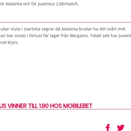
för Atalanta och för Juventus 2,06/match.
kar sluta i svartvita segrar då Atalanta brukar ha det svårt mot
n har slutat i förlust för laget från Bergamo. Totalt sett har Juven
rat kryss.
S VINNER TILL 1.90 HOS MOBILEBET