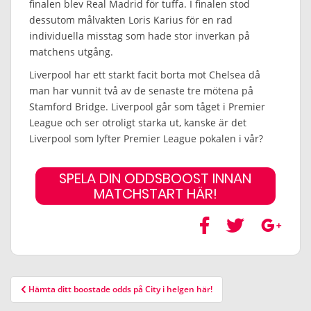
finalen blev Real Madrid för tuffa. I finalen stod
dessutom målvakten Loris Karius för en rad
individuella misstag som hade stor inverkan på
matchens utgång.
Liverpool har ett starkt facit borta mot Chelsea då
man har vunnit två av de senaste tre mötena på
Stamford Bridge. Liverpool går som tåget i Premier
League och ser otroligt starka ut, kanske är det
Liverpool som lyfter Premier League pokalen i vår?
SPELA DIN ODDSBOOST INNAN
MATCHSTART HÄR!
Hämta ditt boostade odds på City i helgen här!