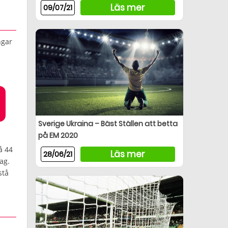
Läs mer
09/07/21
ngar
Sverige Ukraina – Bäst Ställen att betta
på EM 2020
å 44
Läs mer
28/06/21
ag.
stå