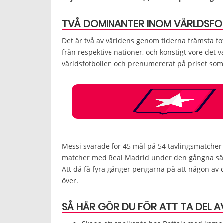
TVÅ DOMINANTER INOM VÄRLDSFO
Det är två av världens genom tiderna främsta fo
från respektive nationer, och konstigt vore det 
världsfotbollen och prenumererat på priset som 
Messi svarade för 45 mål på 54 tävlingsmatche
matcher med Real Madrid under den gångna säsong
Att då få fyra gånger pengarna på att någon av de
över.
SÅ HÄR GÖR DU FÖR ATT TA DEL