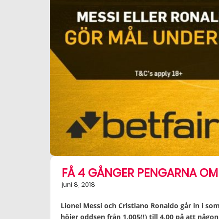
FÅ 4 GÅNGER PENGARNA OM 
juni 8, 2018
Lionel Messi och Cristiano Ronaldo går in i 
höjer oddsen från 1.005(!) till 4.00 på att någ