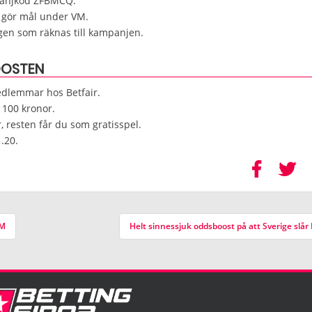
panjkod ZFBMCQ.
o gör mål under VM.
ngen som räknas till kampanjen.
OOSTEN
edlemmar hos Betfair.
 100 kronor.
r, resten får du som gratisspel.
1.20.
VM
Helt sinnessjuk oddsboost på att Sverige slår