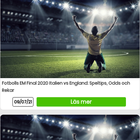
Fotbolls EM Final 2020 Italien vs England: Speltips, Odds och
Rekar
Läs mer
09/07/21