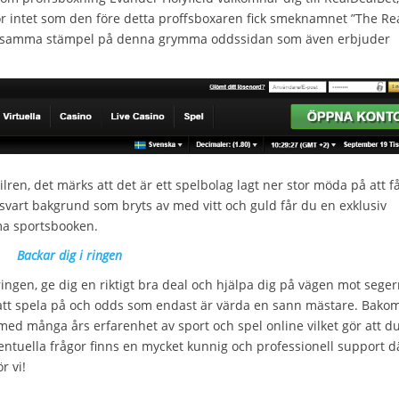
ör intet som den före detta proffsboxaren fick smeknamnet ”The Re
ätta samma stämpel på denna grymma oddssidan som även erbjuder
lren, det märks att det är ett spelbolag lagt ner stor möda på att f
art bakgrund som bryts av med vitt och guld får du en exklusiv
ma sportsbooken.
Backar dig i ringen
 ringen, ge dig en riktigt bra deal och hjälpa dig på vägen mot seger
 att spela på och odds som endast är värda en sann mästare. Bako
ed många års erfarenhet av sport och spel online vilket gör att d
ventuella frågor finns en mycket kunnig och professionell support d
r vi!