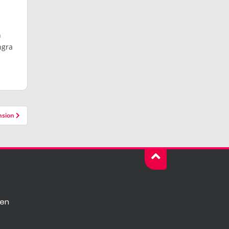
n
ngra
nsion
nen