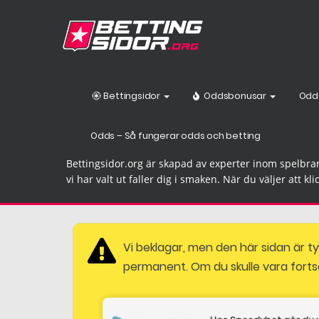
Bettingsidor
Oddsbonusar
Odd
Odds – Så fungerar odds och betting
Bettingsidor.org är skapad av experter inom spelbran
vi har valt ut faller dig i smaken. När du väljer att 
Vi beklagar, men den här sidan är ty
permanent. Om du skulle vara forts