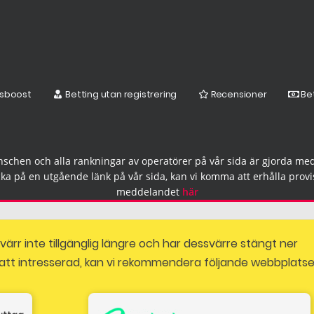
sboost
Betting utan registrering
Recensioner
Be
schen och alla rankningar av operatörer på vår sida är gjorda med
klicka på en utgående länk på vår sida, kan vi komma att erhålla pro
meddelandet
här
värr inte tillgänglig längre och har dessvärre stängt ner
att intresserad, kan vi rekommendera följande webbplatse