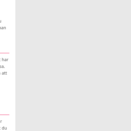
u
nnan
t har
sa,
 att
är
t du