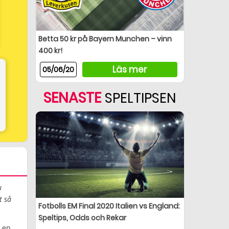
Betta 50 kr på Bayern Munchen – vinn
400 kr!
Läs mer
05/06/20
SENASTE
SPELTIPSEN
u
t så
Fotbolls EM Final 2020 Italien vs England:
Speltips, Odds och Rekar
, en