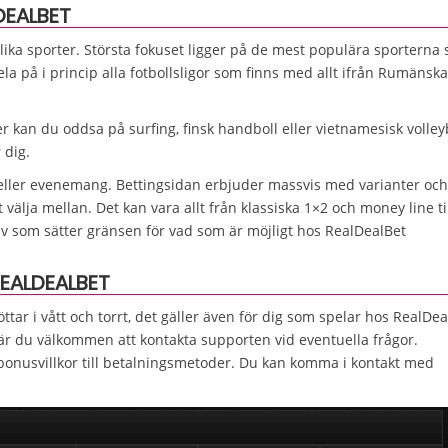
DEALBET
lika sporter. Största fokuset ligger på de mest populära sporterna
ela på i princip alla fotbollsligor som finns med allt ifrån Rumänska
er kan du oddsa på surfing, finsk handboll eller vietnamesisk volleyb
 dig.
ller evenemang. Bettingsidan erbjuder massvis med varianter och
välja mellan. Det kan vara allt från klassiska 1×2 och money line ti
jälv som sätter gränsen för vad som är möjligt hos RealDealBet
EALDEALBET
tar i vått och torrt, det gäller även för dig som spelar hos RealDea
r du välkommen att kontakta supporten vid eventuella frågor.
bonusvillkor till betalningsmetoder. Du kan komma i kontakt med