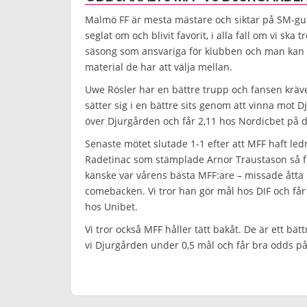
Malmö FF är mesta mästare och siktar på SM-gu
seglat om och blivit favorit, i alla fall om vi s
säsong som ansvariga för klubben och man kan l
material de har att välja mellan.
Uwe Rösler har en bättre trupp och fansen kräver
sätter sig i en bättre sits genom att vinna mot D
över Djurgården och får 2,11 hos Nordicbet på d
Senaste mötet slutade 1-1 efter att MFF haft led
Radetinac som stämplade Arnor Traustason så fu
kanske var vårens bästa MFF:are – missade åtta
comebacken. Vi tror han gör mål hos DIF och får
hos Unibet.
Vi tror också MFF håller tätt bakåt. De är ett b
vi Djurgården under 0,5 mål och får bra odds på 