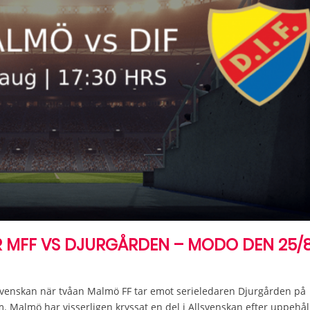
R MFF VS DJURGÅRDEN – MODO DEN 25/8
llsvenskan när tvåan Malmö FF tar emot serieledaren Djurgården på
m. Malmö har visserligen kryssat en del i Allsvenskan efter uppehål