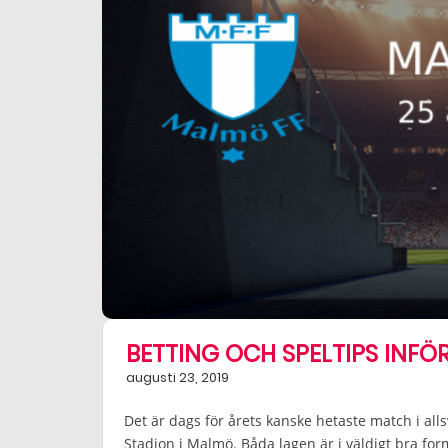
BETTING OCH SPELTIPS INFÖ
augusti 23, 2019
Det är dags för årets kanske hetaste match i a
Stadion i Malmö. Båda lagen är i väldigt bra for