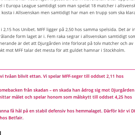
pel i Europa League samtidigt som man spelat 18 matcher i allsvens
et kosta i Allsvenskan men samtidigt har man en trupp som ska klar
t i 2,15 hos Unibet. MFF ligger på 2,50 hos samma spelsida. Det är i
trålande form laget är i. Fem raka segrar i allsvenskan samtidigt so
erande är det att Djurgården inte förlorat på tolv matcher och av
takt mot MFF talar det mesta för att guldet hamnar i Stockholm.
 tvåan blivit ettan. Vi spelar MFF-seger till oddset 2,11 hos
 comebacken från skadan – en skada han ådrog sig mot Djurgården
n hittar målet och spelar honom som målskytt till oddset 4,25 hos
nna få hål på en stabil defensiv hos hemmalaget. Därför kör vi D
hos Betfair.
N