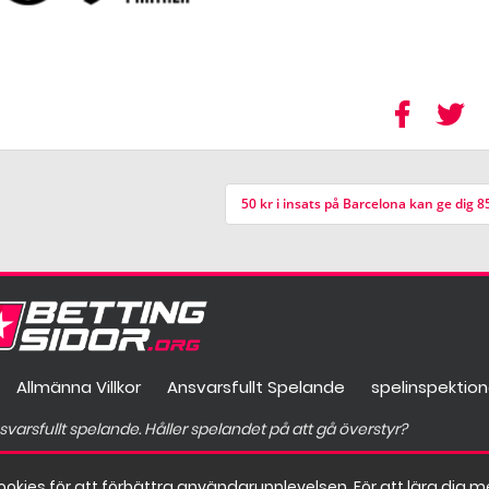
50 kr i insats på Barcelona kan ge dig 8
Allmänna Villkor
Ansvarsfullt Spelande
spelinspektio
svarsfullt spelande. Håller spelandet på att gå överstyr?
finns hjälp att få.
ookies för att förbättra användarupplevelsen. För att lära dig 