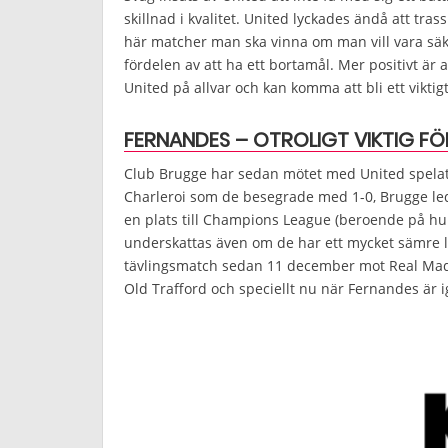
skillnad i kvalitet. United lyckades ändå att trass
här matcher man ska vinna om man vill vara säke
fördelen av att ha ett bortamål. Mer positivt är
United på allvar och kan komma att bli ett vikti
FERNANDES – OTROLIGT VIKTIG FÖ
Club Brugge har sedan mötet med United spela
Charleroi som de besegrade med 1-0, Brugge led
en plats till Champions League (beroende på hu
underskattas även om de har ett mycket sämre la
tävlingsmatch sedan 11 december mot Real Madri
Old Trafford och speciellt nu när Fernandes är 