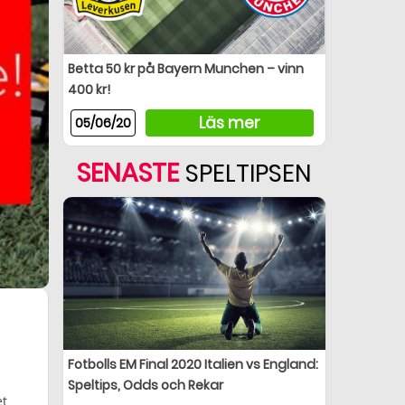
Betta 50 kr på Bayern Munchen – vinn
400 kr!
Läs mer
05/06/20
SENASTE
SPELTIPSEN
Fotbolls EM Final 2020 Italien vs England:
Speltips, Odds och Rekar
et