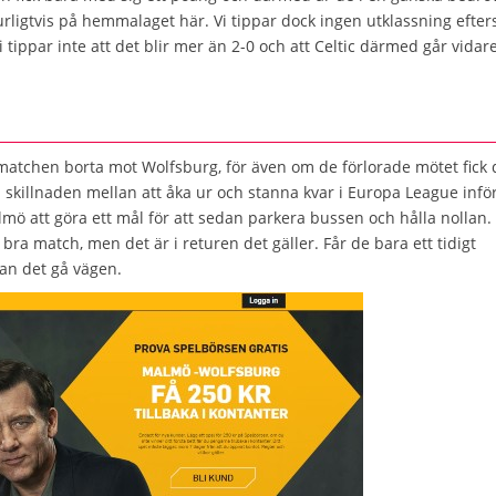
aturligtvis på hemmalaget här. Vi tippar dock ingen utklassning efte
 tippar inte att det blir mer än 2-0 och att Celtic därmed går vidare
a matchen borta mot Wolfsburg, för även om de förlorade mötet fick 
skillnaden mellan att åka ur och stanna kvar i Europa League infö
 att göra ett mål för att sedan parkera bussen och hålla nollan.
 bra match, men det är i returen det gäller. Får de bara ett tidigt
kan det gå vägen.