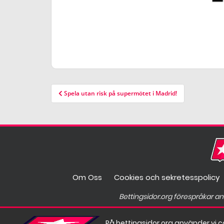
Spela utan risk på supermötet i Madrid!
Om Oss
Cookies och sekretesspolicy
Bettingsidor.org förespråkar an
Hos
På bettingsidor.org använder vi c