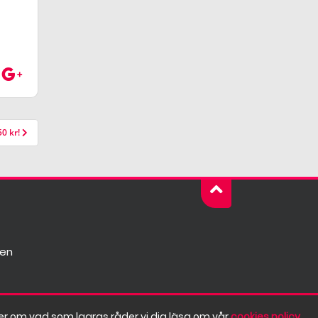
50 kr!
nen
mer om vad som lagras råder vi dig läsa om vår
cookies policy