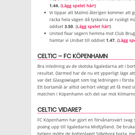
1.44.
{
Lägg spelet här!
}
Vi tippar att Malmö återigen kommer att 
räcka hela vägen då tyskarna är ruskigt målf
oddset
3.50
. {
Lägg spelet här!
}
United fixar segern hemma mot Club Brug
hämtar vi Unibet till oddset
1.47.
{
Lägg spe
CELTIC – FC KÖPENHAMN
Bra inledning av de skotska ligaledarna att i b
resultat. Därmed har de nu ett ypperligt läge a
var det Glasgowlaget som tog ledningen i första h
Ett bortamål är alltid oerhört viktigt att få med
matchen i Köpenhamn och det var mot Kilmarno
CELTIC VIDARE?
FC Köpenhamn har gjort en förvånansvärt svag sä
poäng upp till ligaledarna Midtjylland. De bruka
helgen mötte de bottenlaget Silkeborg borta, me