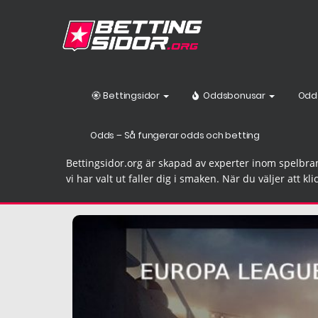
Bettingsidor
Oddsbonusar
Odd
Odds – Så fungerar odds och betting
Bettingsidor.org är skapad av experter inom spelbran
vi har valt ut faller dig i smaken. När du väljer att 