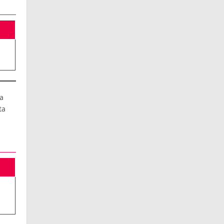
ka
ta