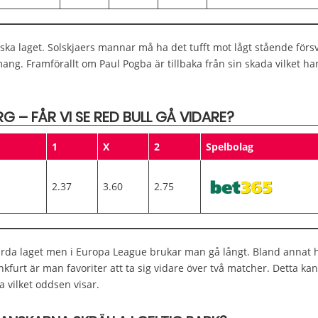
ska laget. Solskjaers mannar må ha det tufft mot lågt stående förs
ang. Framförallt om Paul Pogba är tillbaka från sin skada vilket ha
 – FÅR VI SE RED BULL GÅ VIDARE?
1
X
2
Spelbolag
2.37
3.60
2.75
värda laget men i Europa League brukar man gå långt. Bland annat 
nkfurt är man favoriter att ta sig vidare över två matcher. Detta kan
a vilket oddsen visar.