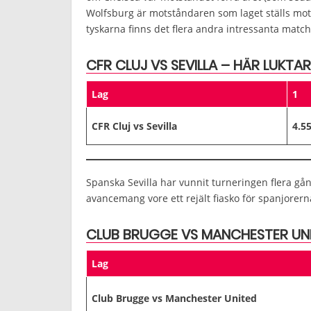
Wolfsburg är motståndaren som laget ställs mot o
tyskarna finns det flera andra intressanta match
CFR CLUJ VS SEVILLA – HÄR LUKTA
Lag
1
CFR Cluj vs Sevilla
4.5
Spanska Sevilla har vunnit turneringen flera gån
avancemang vore ett rejält fiasko för spanjor
CLUB BRUGGE VS MANCHESTER UN
Lag
Club Brugge vs Manchester United