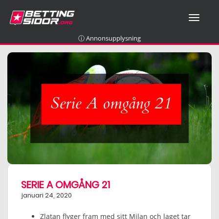
T
O
G
ⓘ Annonsupplysning
G
L
E
N
A
V
I
G
A
T
I
O
N
SERIE A OMGÅNG 21
januari 24, 2020
Zlatan flyger fram med sitt Milan och laget tar