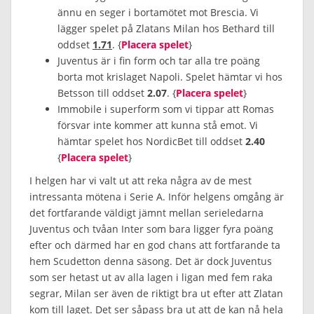
ännu en seger i bortamötet mot Brescia. Vi
lägger spelet på Zlatans Milan hos Bethard till
oddset
1.71
. {
Placera spelet
}
Juventus är i fin form och tar alla tre poäng
borta mot krislaget Napoli. Spelet hämtar vi hos
Betsson till oddset
2.07
. {
Placera spelet
}
Immobile i superform som vi tippar att Romas
försvar inte kommer att kunna stå emot. Vi
hämtar spelet hos NordicBet till oddset
2.40
{
Placera spelet
}
I helgen har vi valt ut att reka några av de mest
intressanta mötena i Serie A. Inför helgens omgång är
det fortfarande väldigt jämnt mellan serieledarna
Juventus och tvåan Inter som bara ligger fyra poäng
efter och därmed har en god chans att fortfarande ta
hem Scudetton denna säsong. Det är dock Juventus
som ser hetast ut av alla lagen i ligan med fem raka
segrar, Milan ser även de riktigt bra ut efter att Zlatan
kom till laget. Det ser såpass bra ut att de kan nå hela