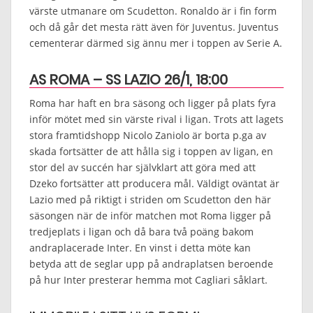
värste utmanare om Scudetton. Ronaldo är i fin form
och då går det mesta rätt även för Juventus. Juventus
cementerar därmed sig ännu mer i toppen av Serie A.
AS ROMA – SS LAZIO 26/1, 18:00
Roma har haft en bra säsong och ligger på plats fyra
inför mötet med sin värste rival i ligan. Trots att lagets
stora framtidshopp Nicolo Zaniolo är borta p.ga av
skada fortsätter de att hålla sig i toppen av ligan, en
stor del av succén har självklart att göra med att
Dzeko fortsätter att producera mål. Väldigt oväntat är
Lazio med på riktigt i striden om Scudetton den här
säsongen när de inför matchen mot Roma ligger på
tredjeplats i ligan och då bara två poäng bakom
andraplacerade Inter. En vinst i detta möte kan
betyda att de seglar upp på andraplatsen beroende
på hur Inter presterar hemma mot Cagliari såklart.