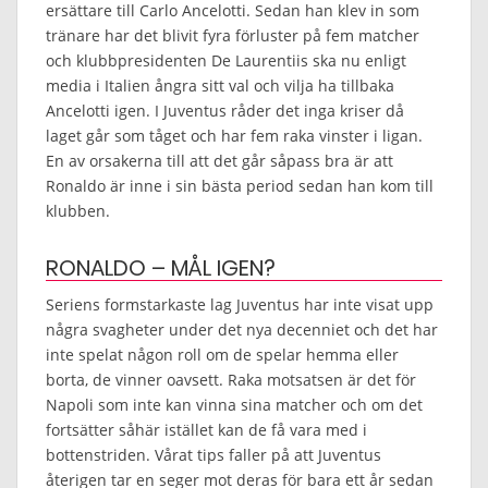
ersättare till Carlo Ancelotti. Sedan han klev in som
tränare har det blivit fyra förluster på fem matcher
och klubbpresidenten De Laurentiis ska nu enligt
media i Italien ångra sitt val och vilja ha tillbaka
Ancelotti igen. I Juventus råder det inga kriser då
laget går som tåget och har fem raka vinster i ligan.
En av orsakerna till att det går såpass bra är att
Ronaldo är inne i sin bästa period sedan han kom till
klubben.
RONALDO – MÅL IGEN?
Seriens formstarkaste lag Juventus har inte visat upp
några svagheter under det nya decenniet och det har
inte spelat någon roll om de spelar hemma eller
borta, de vinner oavsett. Raka motsatsen är det för
Napoli som inte kan vinna sina matcher och om det
fortsätter såhär istället kan de få vara med i
bottenstriden. Vårat tips faller på att Juventus
återigen tar en seger mot deras för bara ett år sedan