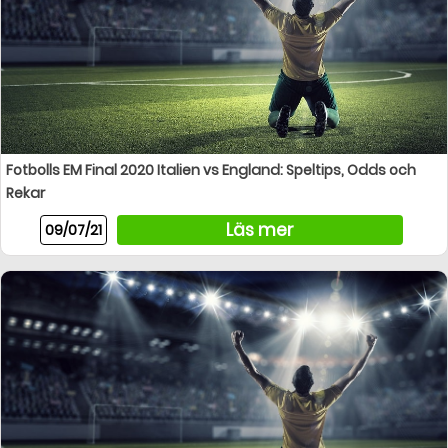
Fotbolls EM Final 2020 Italien vs England: Speltips, Odds och
Rekar
Läs mer
09/07/21