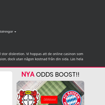
talningar
 stor diskretion. Vi hoppas att de online casinon som
vision, dock utan någon kostnad från din sida. Läs hela
NYA
ODDS BOOST!!