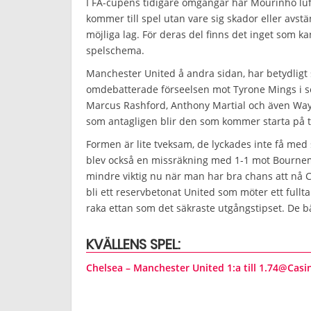
I FA-cupens tidigare omgångar har Mourinho luft
kommer till spel utan vare sig skador eller avstä
möjliga lag. För deras del finns det inget som k
spelschema.
Manchester United å andra sidan, har betydligt 
omdebatterade förseelsen mot Tyrone Mings i 
Marcus Rashford, Anthony Martial och även Wayn
som antagligen blir den som kommer starta på 
Formen är lite tveksam, de lyckades inte få med
blev också en missräkning med 1-1 mot Bournem
mindre viktig nu när man har bra chans att nå
bli ett reservbetonat United som möter ett full
raka ettan som det säkraste utgångstipset. De b
KVÄLLENS SPEL:
Chelsea – Manchester United 1:a till 1.74@Cas