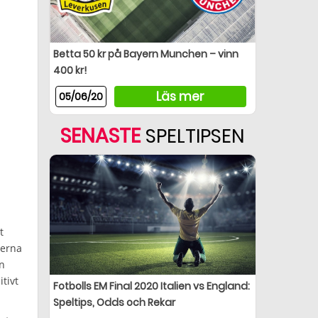
Betta 50 kr på Bayern Munchen – vinn
400 kr!
Läs mer
05/06/20
SENASTE
SPELTIPSEN
t
herna
an
tivt
Fotbolls EM Final 2020 Italien vs England:
Speltips, Odds och Rekar