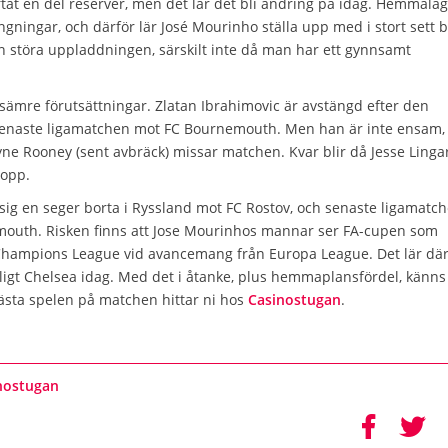
at en del reserver, men det lär det bli ändring på idag. Hemmalag
ngningar, och därför lär José Mourinho ställa upp med i stort sett 
an störa uppladdningen, särskilt inte då man har ett gynnsamt
sämre förutsättningar. Zlatan Ibrahimovic är avstängd efter den
senaste ligamatchen mot FC Bournemouth. Men han är inte ensam,
e Rooney (sent avbräck) missar matchen. Kvar blir då Jesse Linga
topp.
 sig en seger borta i Ryssland mot FC Rostov, och senaste ligamatc
outh. Risken finns att Jose Mourinhos mannar ser FA-cupen som
 Champions League vid avancemang från Europa League. Det lär där
taligt Chelsea idag. Med det i åtanke, plus hemmaplansfördel, känn
ästa spelen på matchen hittar ni hos
Casinostugan
.
inostugan