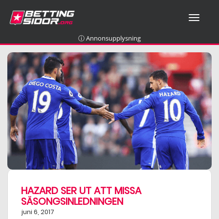
T
O
G
ⓘ Annonsupplysning
G
L
E
N
A
V
I
G
A
T
I
O
N
HAZARD SER UT ATT MISSA
SÄSONGSINLEDNINGEN
juni 6, 2017