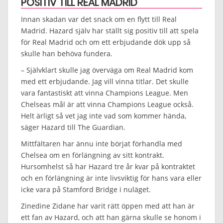
POSITIV TILL REAL MADRID
Innan skadan var det snack om en flytt till Real
Madrid. Hazard själv har ställt sig positiv till att spela
för Real Madrid och om ett erbjudande dök upp så
skulle han behöva fundera.
– Självklart skulle jag överväga om Real Madrid kom
med ett erbjudande. Jag vill vinna titlar. Det skulle
vara fantastiskt att vinna Champions League. Men
Chelseas mål är att vinna Champions League också.
Helt ärligt så vet jag inte vad som kommer hända,
säger Hazard till The Guardian.
Mittfältaren har ännu inte börjat förhandla med
Chelsea om en förlängning av sitt kontrakt.
Hursomhelst så har Hazard tre år kvar på kontraktet
och en förlängning är inte livsviktig för hans vara eller
icke vara på Stamford Bridge i nuläget.
Zinedine Zidane har varit rätt öppen med att han är
ett fan av Hazard, och att han gärna skulle se honom i