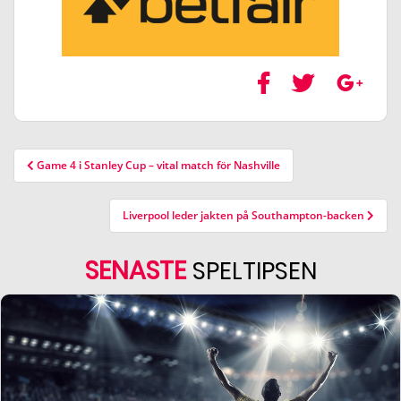
Game 4 i Stanley Cup – vital match för Nashville
Liverpool leder jakten på Southampton-backen
SENASTE
SPELTIPSEN