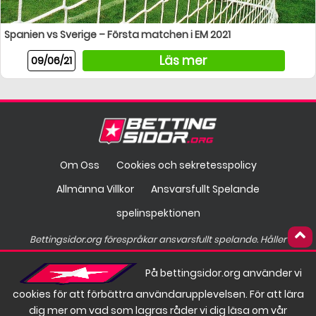
Spanien vs Sverige – Första matchen i EM 2021
Läs mer
09/06/21
Om Oss
Cookies och sekretesspolicy
Allmänna Villkor
Ansvarsfullt Spelande
spelinspektionen
Bettingsidor.org förespråkar ansvarsfullt spelande. Håller
spelandet på att gå överstyr?
På bettingsidor.org använder vi
Hos
finns hjälp att få.
cookies för att förbättra användarupplevelsen. För att lära
dig mer om vad som lagras råder vi dig läsa om vår