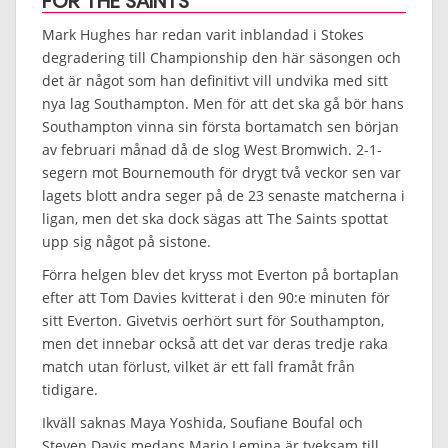
FÖR THE SAINTS
Mark Hughes har redan varit inblandad i Stokes
degradering till Championship den här säsongen och
det är något som han definitivt vill undvika med sitt
nya lag Southampton. Men för att det ska gå bör hans
Southampton vinna sin första bortamatch sen början
av februari månad då de slog West Bromwich. 2-1-
segern mot Bournemouth för drygt två veckor sen var
lagets blott andra seger på de 23 senaste matcherna i
ligan, men det ska dock sägas att The Saints spottat
upp sig något på sistone.
Förra helgen blev det kryss mot Everton på bortaplan
efter att Tom Davies kvitterat i den 90:e minuten för
sitt Everton. Givetvis oerhört surt för Southampton,
men det innebar också att det var deras tredje raka
match utan förlust, vilket är ett fall framåt från
tidigare.
Ikväll saknas Maya Yoshida, Soufiane Boufal och
Steven Davis medans Mario Lemina är tveksam till