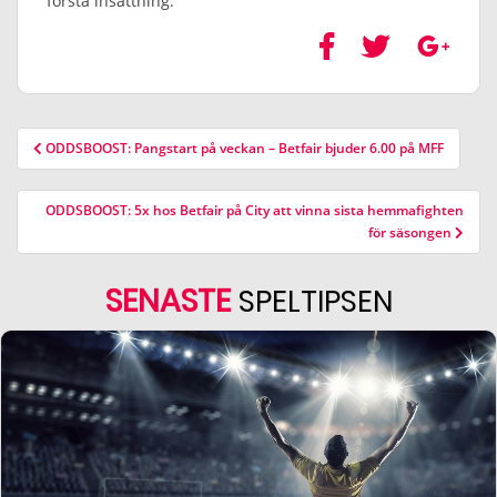
första insättning.
ODDSBOOST: Pangstart på veckan – Betfair bjuder 6.00 på MFF
ODDSBOOST: 5x hos Betfair på City att vinna sista hemmafighten
för säsongen
SENASTE
SPELTIPSEN