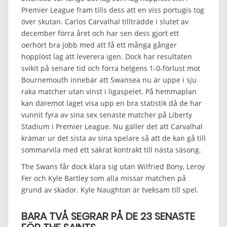
Premier League fram tills dess att en viss portugis tog
över skutan. Carlos Carvalhal tillträdde i slutet av
december förra året och har sen dess gjort ett
oerhört bra jobb med att få ett många gånger
hopplöst lag att leverera igen. Dock har resultaten
svikit på senare tid och förra helgens 1-0-förlust mot
Bournemouth innebär att Swansea nu är uppe i sju
raka matcher utan vinst i ligaspelet. På hemmaplan
kan däremot laget visa upp en bra statistik då de har
vunnit fyra av sina sex senaste matcher på Liberty
Stadium i Premier League. Nu gäller det att Carvalhal
krämar ur det sista av sina spelare så att de kan gå till
sommarvila med ett säkrat kontrakt till nästa säsong.
The Swans får dock klara sig utan Wilfried Bony, Leroy
Fer och Kyle Bartley som alla missar matchen på
grund av skador. Kyle Naughton är tveksam till spel.
BARA TVÅ SEGRAR PÅ DE 23 SENASTE