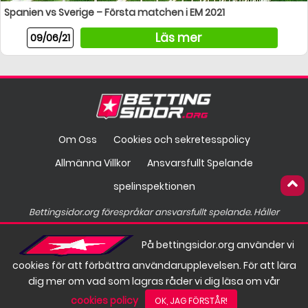
Spanien vs Sverige – Första matchen i EM 2021
Läs mer
09/06/21
Om Oss
Cookies och sekretesspolicy
Allmänna Villkor
Ansvarsfullt Spelande
spelinspektionen
Bettingsidor.org förespråkar ansvarsfullt spelande. Håller
spelandet på att gå överstyr?
På bettingsidor.org använder vi
Hos
finns hjälp att få.
cookies för att förbättra användarupplevelsen. För att lära
dig mer om vad som lagras råder vi dig läsa om vår
cookies policy
OK, JAG FÖRSTÅR!