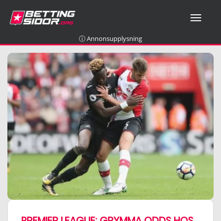
T
O
G
ⓘ Annonsupplysning
G
L
E
N
A
V
I
G
A
T
I
O
N
PREMIER LEAGUE: GRYMMA ODDS HOS