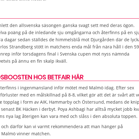
lett den allsvenska säsongen ganska svagt sett med deras ögon.
lva poäng på de inledande sju omgångarna och återfinns på en s
 fyra dagar sedan ställdes de himmelsblå mot Djurgården där de lyc
los Strandberg stött in matchens enda mål från nära håll i den 59
enrep inför torsdagens final i Svenska cupen mot nyss nämnda
vis på ännu en fin skalp ikväll.
SBOOSTEN HOS BETFAIR HÄR
 återfinns i ingenmansland inför mötet med Malmö idag. Efter sex
örluster med en målskillnad på 8-8, vilket gör att det är svårt att v
e topplag i form av AIK, Hammarby och Östersund, medans de knip
senast BK Häcken i derbyt. Poya Ashbagi har alltså mycket jobb kv
 hans nya lag återigen kan vara med och slåss i den absoluta toppen.
väll och därför kan vi varmt rekommendera att man hänger på
att Malmö vinner matchen.