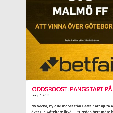
ODDSBOOST: PANGSTART PÅ V
maj 7, 2018
Ny vecka, ny oddsboost från Betfair att njut
över IFK Göteborg ikväll. Ett redan hett möte b