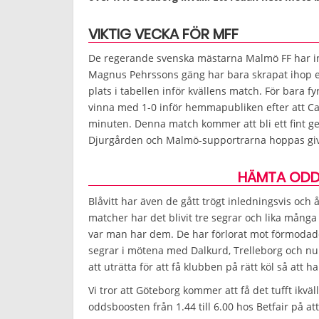
VIKTIG VECKA FÖR MFF
De regerande svenska mästarna Malmö FF har in
Magnus Pehrssons gäng har bara skrapat ihop e
plats i tabellen inför kvällens match. För bara
vinna med 1-0 inför hemmapubliken efter att Car
minuten. Denna match kommer att bli ett fint g
Djurgården och Malmö-supportrarna hoppas givet
HÄMTA ODD
Blåvitt har även de gått trögt inledningsvis och
matcher har det blivit tre segrar och lika många f
var man har dem. De har förlorat mot förmodad
segrar i mötena med Dalkurd, Trelleborg och nu 
att uträtta för att få klubben på rätt köl så att
Vi tror att Göteborg kommer att få det tufft ik
oddsboosten från 1.44 till 6.00 hos Betfair på 