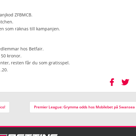
panjkod ZFBMCB.
atchen.
gen som räknas till kampanjen.
edlemmar hos Betfair.
 50 kronor.
nter, resten får du som gratisspel.
1.20.
co!
Premier League: Grymma odds hos Mobilebet på Swansea i