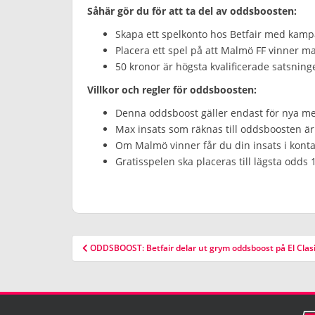
Såhär gör du för att ta del av oddsboosten:
Skapa ett spelkonto hos Betfair med kam
Placera ett spel på att Malmö FF vinner m
50 kronor är högsta kvalificerade satsnin
Villkor och regler för oddsboosten:
Denna oddsboost gäller endast för nya m
Max insats som räknas till oddsboosten är
Om Malmö vinner får du din insats i konta
Gratisspelen ska placeras till lägsta odds 
ODDSBOOST: Betfair delar ut grym oddsboost på El Clasi