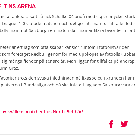
ELTINS ARENA
ämsta tänkbara sätt så fick Schalke 04 ändå med sig en mycket stark
League. 1-0 slutade matchen och det gör att man för tillfället lede
s man mot Salzburg i en match där man är klara favoriter till at
heter är ett lag som ofta skapar känslor runtom i fotbollsvärlden.
det som företaget Redbull genomför med uppköpet av fotbollsklubba
 sig många fiender på senare år. Man ligger för tillfället på andrapl
turm Graz.
favoriter trots den svaga inledningen på ligaspelet. I grunden har
latserna i Bundesliga och då ska inte ett lag som Salzburg vara e
a av kvällens matcher hos NordicBet här!