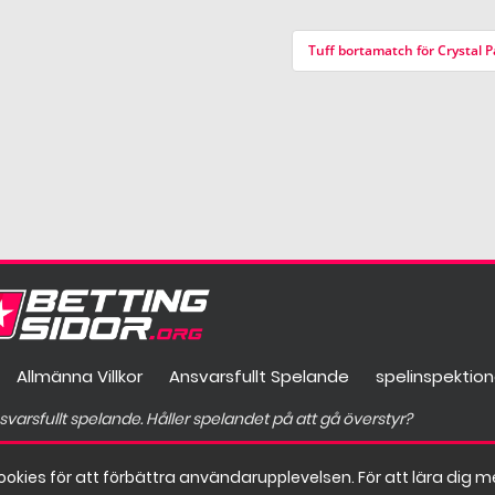
Tuff bortamatch för Crystal 
Allmänna Villkor
Ansvarsfullt Spelande
spelinspektio
svarsfullt spelande. Håller spelandet på att gå överstyr?
finns hjälp att få.
ookies för att förbättra användarupplevelsen. För att lära dig 