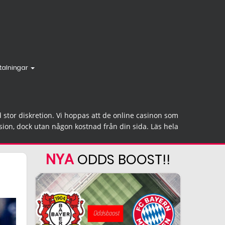
talningar
 stor diskretion. Vi hoppas att de online casinon som
vision, dock utan någon kostnad från din sida. Läs hela
NYA
ODDS BOOST!!