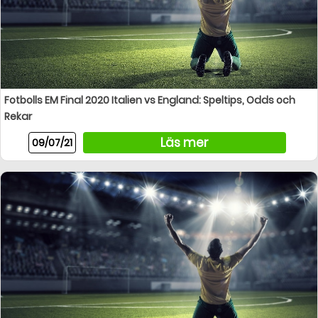
Fotbolls EM Final 2020 Italien vs England: Speltips, Odds och
Rekar
Läs mer
09/07/21