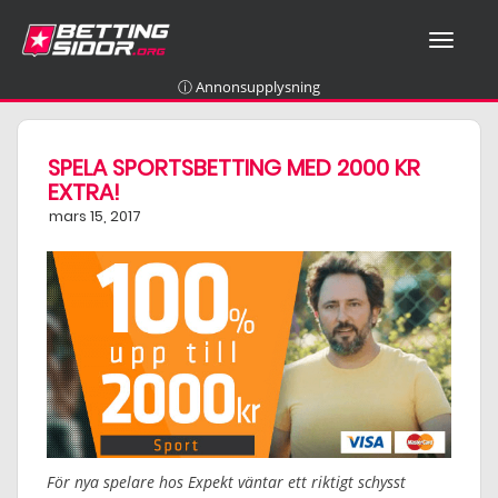
T
O
G
ⓘ Annonsupplysning
G
L
E
SPELA SPORTSBETTING MED 2000 KR
N
EXTRA!
A
mars 15, 2017
V
I
G
A
T
I
O
N
För nya spelare hos Expekt väntar ett riktigt schysst