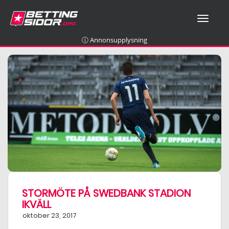
T
O
G
ⓘ Annonsupplysning
G
L
E
N
A
V
I
G
A
T
I
O
N
STORMÖTE PÅ SWEDBANK STADION
IKVÄLL
oktober 23, 2017