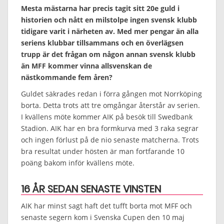
Mesta mästarna har precis tagit sitt 20e guld i
historien och nått en milstolpe ingen svensk klubb
tidigare varit i närheten av. Med mer pengar än alla
seriens klubbar tillsammans och en överlägsen
trupp är det frågan om någon annan svensk klubb
än MFF kommer vinna allsvenskan de
nästkommande fem åren?
Guldet säkrades redan i förra gången mot Norrköping
borta. Detta trots att tre omgångar återstår av serien.
I kvällens möte kommer AIK på besök till Swedbank
Stadion. AIK har en bra formkurva med 3 raka segrar
och ingen förlust på de nio senaste matcherna. Trots
bra resultat under hösten är man fortfarande 10
poäng bakom inför kvällens möte.
16 ÅR SEDAN SENASTE VINSTEN
AIK har minst sagt haft det tufft borta mot MFF och
senaste segern kom i Svenska Cupen den 10 maj