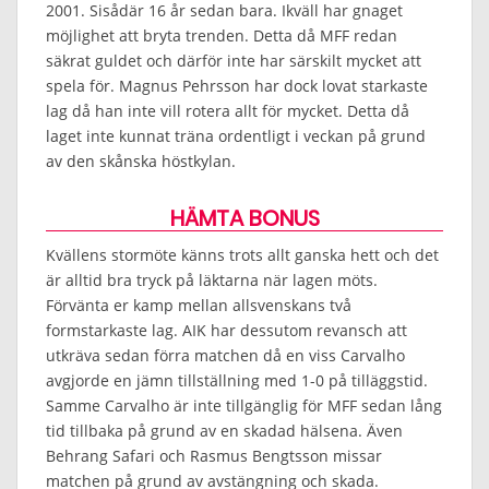
2001. Sisådär 16 år sedan bara. Ikväll har gnaget
möjlighet att bryta trenden. Detta då MFF redan
säkrat guldet och därför inte har särskilt mycket att
spela för. Magnus Pehrsson har dock lovat starkaste
lag då han inte vill rotera allt för mycket. Detta då
laget inte kunnat träna ordentligt i veckan på grund
av den skånska höstkylan.
HÄMTA BONUS
Kvällens stormöte känns trots allt ganska hett och det
är alltid bra tryck på läktarna när lagen möts.
Förvänta er kamp mellan allsvenskans två
formstarkaste lag. AIK har dessutom revansch att
utkräva sedan förra matchen då en viss Carvalho
avgjorde en jämn tillställning med 1-0 på tilläggstid.
Samme Carvalho är inte tillgänglig för MFF sedan lång
tid tillbaka på grund av en skadad hälsena. Även
Behrang Safari och Rasmus Bengtsson missar
matchen på grund av avstängning och skada.