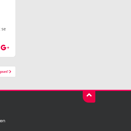
t se
ipset!
nen