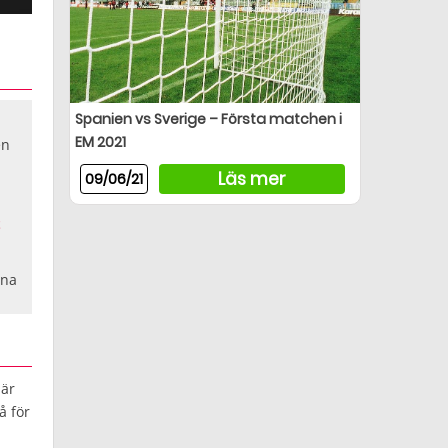
Spanien vs Sverige – Första matchen i
EM 2021
en
Läs mer
09/06/21
t
nna
när
å för