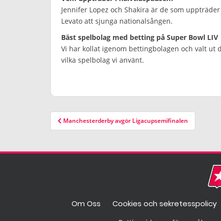
Jennifer Lopez och Shakira är de som uppträd
Levato att sjunga nationalsången.
Bäst spelbolag med betting på Super Bowl LIV
Vi har kollat igenom bettingbolagen och valt ut d
vilka spelbolag vi använt.
Manchesterderby avgör Ligacupsemifinalen
Om Oss
Cookies och sekretesspolicy