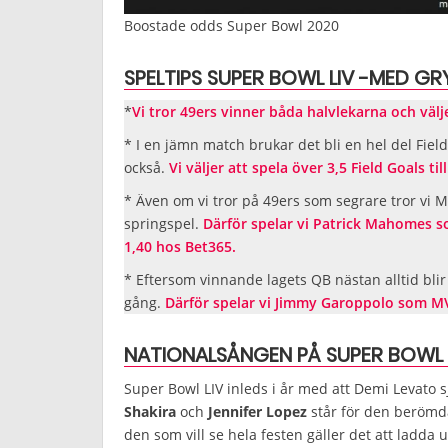
Boostade odds Super Bowl 2020
SPELTIPS SUPER BOWL LIV -MED 
*
Vi tror 49ers vinner båda halvlekarna och välje
* I en jämn match brukar det bli en hel del Fiel
också.
Vi väljer att spela över 3,5 Field Goals ti
* Även om vi tror på 49ers som segrare tror v
springspel.
Därför spelar vi Patrick Mahomes so
1,40 hos Bet365.
* Eftersom vinnande lagets QB nästan alltid blir 
gång.
Därför spelar vi Jimmy Garoppolo som MVP
NATIONALSÅNGEN PÅ SUPER BOWL L
Super Bowl LIV inleds i år med att Demi Levato 
Shakira
och
Jennifer Lopez
står för den berömda
den som vill se hela festen gäller det att ladd