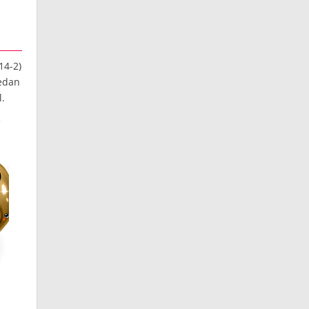
14-2)
sedan
l.
e