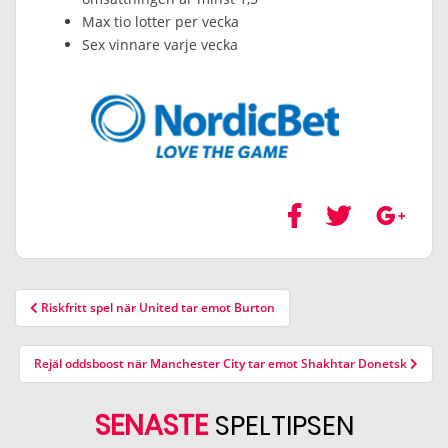
Max tio lotter per vecka
Sex vinnare varje vecka
Riskfritt spel när United tar emot Burton
Rejäl oddsboost när Manchester City tar emot Shakhtar Donetsk
SENASTE
SPELTIPSEN