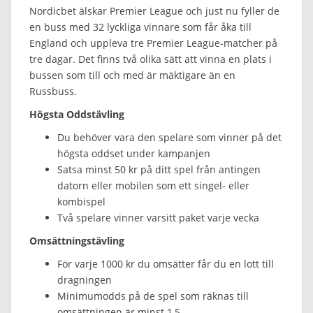
Nordicbet älskar Premier League och just nu fyller de
en buss med 32 lyckliga vinnare som får åka till
England och uppleva tre Premier League-matcher på
tre dagar. Det finns två olika sätt att vinna en plats i
bussen som till och med är mäktigare än en
Russbuss.
Högsta Oddstävling
Du behöver vara den spelare som vinner på det
högsta oddset under kampanjen
Satsa minst 50 kr på ditt spel från antingen
datorn eller mobilen som ett singel- eller
kombispel
Två spelare vinner varsitt paket varje vecka
Omsättningstävling
För varje 1000 kr du omsätter får du en lott till
dragningen
Minimumodds på de spel som räknas till
omsättningen är minst 1,5