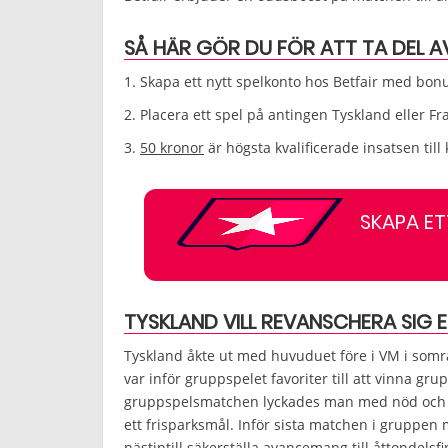
SÅ HÄR GÖR DU FÖR ATT TA DEL
1. Skapa ett nytt spelkonto hos Betfair med bo
2. Placera ett spel på antingen Tyskland eller Fr
3.
50 kronor
är högsta kvalificerade insatsen til
SKAPA E
TYSKLAND VILL REVANSCHERA SIG 
Tyskland åkte ut med huvuduet före i VM i somr
var inför gruppspelet favoriter till att vinna gru
gruppspelsmatchen lyckades man med nöd och näp
ett frisparksmål. Inför sista matchen i gruppen 
nästintill säkerställa avancemang till åttondels