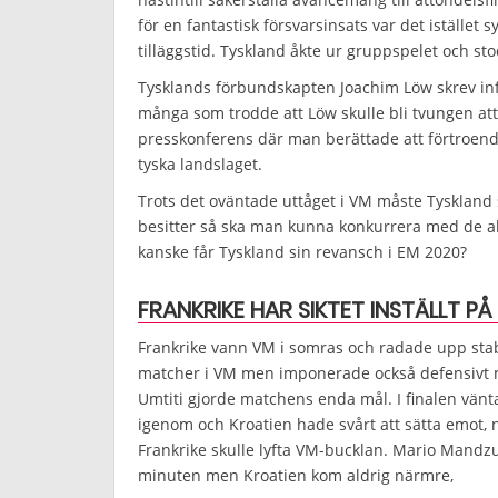
för en fantastisk försvarsinsats var det istället
tilläggstid. Tyskland åkte ur gruppspelet och sto
Tysklands förbundskapten Joachim Löw skrev infö
många som trodde att Löw skulle bli tvungen att
presskonferens där man berättade att förtroendet
tyska landslaget.
Trots det oväntade uttåget i VM måste Tyskland
besitter så ska man kunna konkurrera med de al
kanske får Tyskland sin revansch i EM 2020?
FRANKRIKE HAR SIKTET INSTÄLLT P
Frankrike vann VM i somras och radade upp stab
matcher i VM men imponerade också defensivt m
Umtiti gjorde matchens enda mål. I finalen vänt
igenom och Kroatien hade svårt att sätta emot, n
Frankrike skulle lyfta VM-bucklan. Mario Mandzu
minuten men Kroatien kom aldrig närmre,