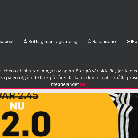
sboost
Betting utan registrering
Recensioner
Be
schen och alla rankningar av operatörer på vår sida är gjorda med
klicka på en utgående länk på vår sida, kan vi komma att erhålla pro
meddelandet
här