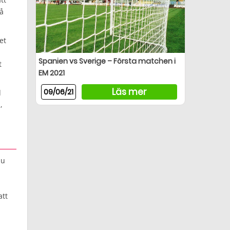
på
et
Spanien vs Sverige – Första matchen i
t
EM 2021
Läs mer
09/06/21
d
,
ju
att