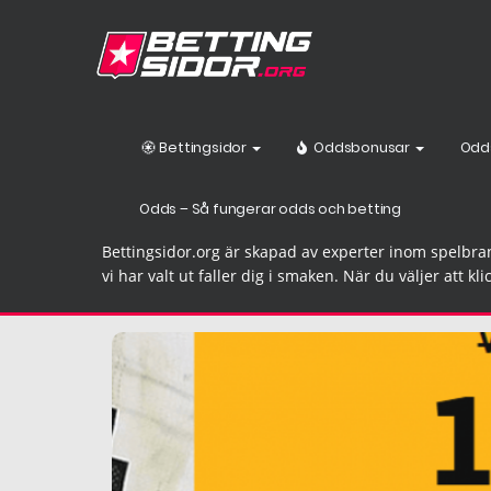
Bettingsidor
Oddsbonusar
Odd
Odds – Så fungerar odds och betting
Bettingsidor.org är skapad av experter inom spelbran
vi har valt ut faller dig i smaken. När du väljer att 