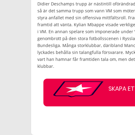
Didier Deschamps trupp är nästintill oförändrad
så är det samma trupp som vann VM som möter 
styra anfallet med sin offensiva mittfältsroll. 
framtid att vänta. Kylian Mbappe visade verklig
i VM. En annan spelare som imponerade under V
genombrott på den stora fotbollsscenen i Ryssland
Bundesliga. Många storklubbar, däribland Manc
lyckades behålla sin talangfulla försvarare. Myc
vart han hamnar får framtiden tala om, men det
klubbar.
SKAPA E