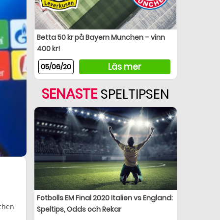
Betta 50 kr på Bayern Munchen – vinn
400 kr!
Läs mer
05/06/20
SENASTE
SPELTIPSEN
Fotbolls EM Final 2020 Italien vs England:
tchen
Speltips, Odds och Rekar