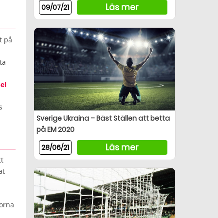
Läs mer
09/07/21
t på
ta
el
s
Sverige Ukraina – Bäst Ställen att betta
på EM 2020
Läs mer
28/06/21
tt
at
rorna