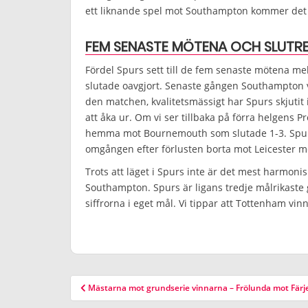
ett liknande spel mot Southampton kommer det bl
FEM SENASTE MÖTENA OCH SLUTR
Fördel Spurs sett till de fem senaste mötena me
slutade oavgjort. Senaste gången Southampton 
den matchen, kvalitetsmässigt har Spurs skjutit
att åka ur. Om vi ser tillbaka på förra helgen
hemma mot Bournemouth som slutade 1-3. Spurs 
omgången efter förlusten borta mot Leicester m
Trots att läget i Spurs inte är det mest harmoniska
Southampton. Spurs är ligans tredje målrikaste 
siffrorna i eget mål. Vi tippar att Tottenham vin
Mästarna mot grundserie vinnarna – Frölunda mot Färj