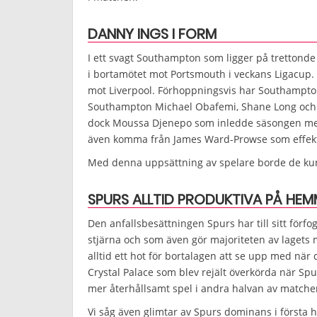
DANNY INGS I FORM
I ett svagt Southampton som ligger på trettonde 
i bortamötet mot Portsmouth i veckans Ligacup.
mot Liverpool. Förhoppningsvis har Southampton
Southampton Michael Obafemi, Shane Long och C
dock Moussa Djenepo som inledde säsongen med
även komma från James Ward-Prowse som effektiv
Med denna uppsättning av spelare borde de kun
SPURS ALLTID PRODUKTIVA PÅ HE
Den anfallsbesättningen Spurs har till sitt förf
stjärna och som även gör majoriteten av lagets m
alltid ett hot för bortalagen att se upp med när
Crystal Palace som blev rejält överkörda när Spurs
mer återhållsamt spel i andra halvan av matche
Vi såg även glimtar av Spurs dominans i första 