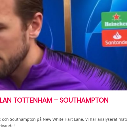
LLAN TOTTENHAM – SOUTHAMPTON
rs och Southampton på New White Hart Lane. Vi har analyserat ma
givande!