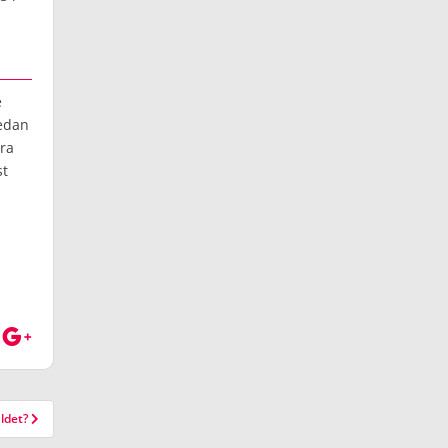
e
sedan
ära
st
ldet?