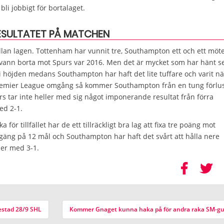
i jobbigt för bortalaget.
ESULTATET PÅ MATCHEN
llan lagen. Tottenham har vunnit tre, Southampton ett och ett möt
vann borta mot Spurs var 2016. Men det är mycket som har hänt 
 i höjden medans Southampton har haft det lite tuffare och varit n
s Premier League omgång så kommer Southampton från en tung förlu
tar inte heller med sig något imponerande resultat från förra
ed 2-1.
 för tillfället har de ett tillräckligt bra lag att fixa tre poäng mot
gäng på 12 mål och Southampton har haft det svårt att hålla nere
ner med 3-1.
estad 28/9 SHL
Kommer Gnaget kunna haka på för andra raka SM-gu