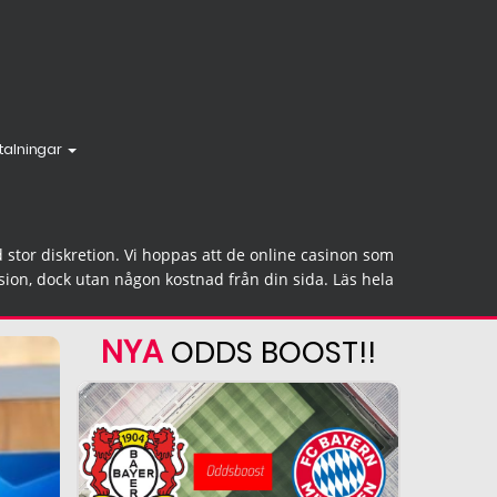
talningar
 stor diskretion. Vi hoppas att de online casinon som
vision, dock utan någon kostnad från din sida. Läs hela
NYA
ODDS BOOST!!