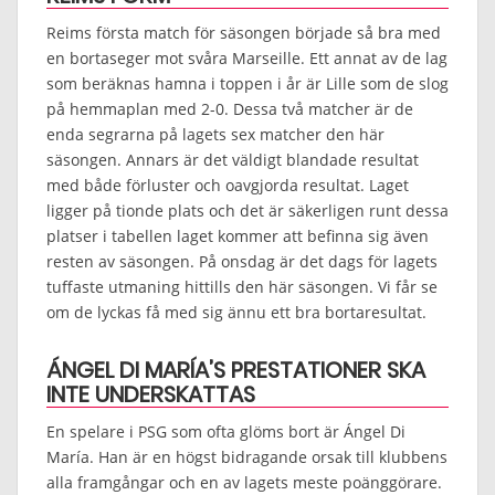
Reims första match för säsongen började så bra med
en bortaseger mot svåra Marseille. Ett annat av de lag
som beräknas hamna i toppen i år är Lille som de slog
på hemmaplan med 2-0. Dessa två matcher är de
enda segrarna på lagets sex matcher den här
säsongen. Annars är det väldigt blandade resultat
med både förluster och oavgjorda resultat. Laget
ligger på tionde plats och det är säkerligen runt dessa
platser i tabellen laget kommer att befinna sig även
resten av säsongen. På onsdag är det dags för lagets
tuffaste utmaning hittills den här säsongen. Vi får se
om de lyckas få med sig ännu ett bra bortaresultat.
ÁNGEL DI MARÍA’S PRESTATIONER SKA
INTE UNDERSKATTAS
En spelare i PSG som ofta glöms bort är Ángel Di
María. Han är en högst bidragande orsak till klubbens
alla framgångar och en av lagets meste poänggörare.