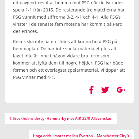
ett oavgjort resultat hemma mot PSG när de lyckades
spela 1-1 från 2015. De resterande tre matcherna har
PSG vunnit med siffrorna 3-2, 4-1 och 4-1. Alla PSG’s
vinster i de senaste fem mötena har kommit på Parc
des Princes.
Reims ska inte ha en chans att kunna hota PSG på
hemmaplan. De har inte spelarmaterialet plus att
laget inte är inne i någon vidare bra form som
kommer att lyfta dem till högre höjder. PSG har både
formen och ett överlägset spelarmaterial. Vi tippar att
PSG vinner med 4-1.
Stockholms derby -Hammarby mot AIK 22/9 Allsvenskan
Höga odds i mötet mellan Everton – Manchester City